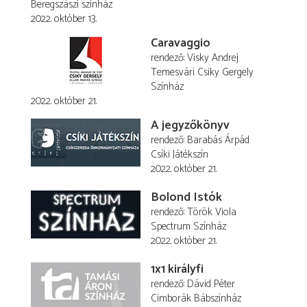
Beregszászi szinház
2022. október 13.
Caravaggio
rendező
Visky Andrej
Temesvári Csiky Gergely
Színház
2022. október 21.
A jegyzőkönyv
rendező
Barabás Árpád
Csíki Játékszín
2022. október 21.
Bolond Istók
rendező
Török Viola
Spectrum Színház
2022. október 21.
1x1 királyfi
rendező
Dávid Péter
Cimborák Bábszínház