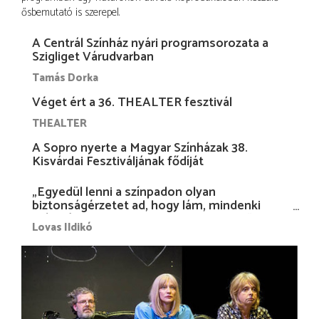
ősbemutató is szerepel.
A Centrál Színház nyári programsorozata a
Szigliget Várudvarban
Tamás Dorka
Véget ért a 36. THEALTER fesztivál
THEALTER
A Sopro nyerte a Magyar Színházak 38.
Kisvárdai Fesztiváljának fődíját
„Egyedül lenni a színpadon olyan
biztonságérzetet ad, hogy lám, mindenki
más nélkül is megvagyok magammal…”
Lovas Ildikó