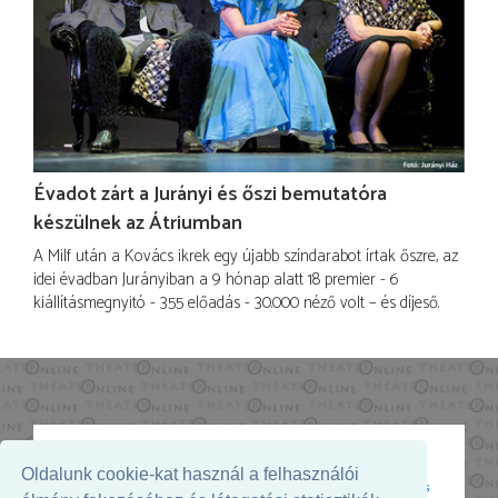
Évadot zárt a Jurányi és őszi bemutatóra
készülnek az Átriumban
A Milf után a Kovács ikrek egy újabb színdarabot írtak őszre, az
idei évadban Jurányiban a 9 hónap alatt 18 premier - 6
kiállításmegnyitó - 355 előadás - 30.000 néző volt – és díjeső.
Oldalunk cookie-kat használ a felhasználói
Az oldal megjelenését támogatja: