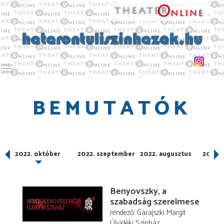
Toggle main menu visibility
BEMUTATÓK
er
2022. október
2022. szeptember
2022. augusztus
2022. j
Benyovszky, a
szabadság szerelmese
rendező
Garajszki Margit
Újvidéki Színház