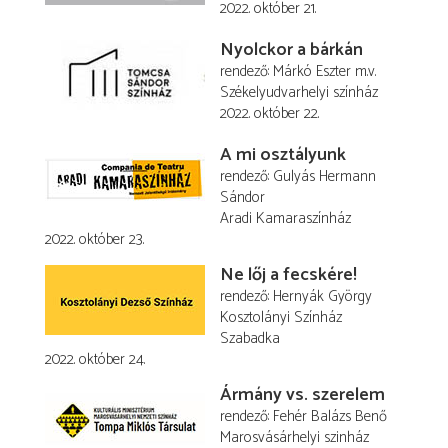
2022. október 21.
Nyolckor a bárkán
rendező
Márkó Eszter
m.v.
Székelyudvarhelyi színház
2022. október 22.
A mi osztályunk
rendező
Gulyás Hermann
Sándor
Aradi Kamaraszínház
2022. október 23.
Ne lőj a fecskére!
rendező
Hernyák György
Kosztolányi Színház
Szabadka
2022. október 24.
Ármány vs. szerelem
rendező
Fehér Balázs Benő
Marosvásárhelyi szinház