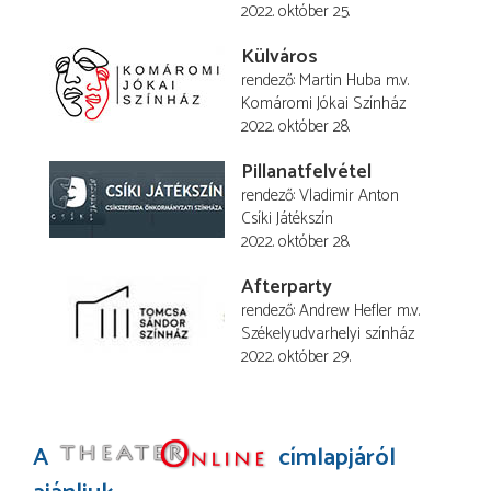
2022. október 25.
Külváros
rendező
Martin Huba
m.v.
Komáromi Jókai Színház
2022. október 28.
Pillanatfelvétel
rendező
Vladimir Anton
Csíki Játékszín
2022. október 28.
Afterparty
rendező
Andrew Hefler
m.v.
Székelyudvarhelyi színház
2022. október 29.
A
címlapjáról