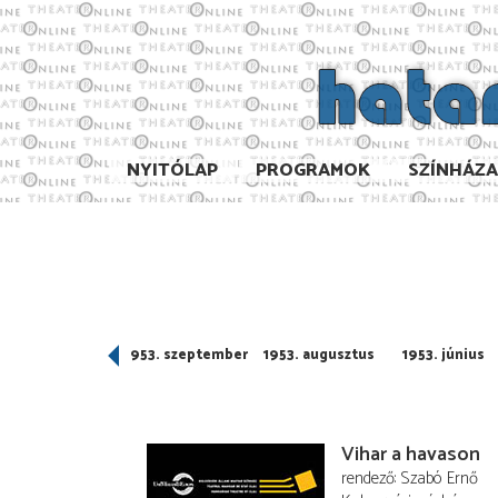
NYITÓLAP
PROGRAMOK
SZÍNHÁZ
953. október
1953. szeptember
1953. augusztus
1953. június
Vihar a havason
rendező
Szabó Ernő