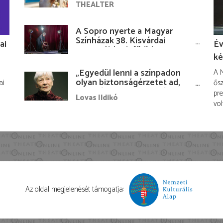
THEALTER
A Sopro nyerte a Magyar
Színházak 38. Kisvárdai
ai
Év
Fesztiváljának fődíját
ké
„Egyedül lenni a színpadon
A M
olyan biztonságérzetet ad,
ai
ősz
hogy lám, mindenki más
pre
Lovas Ildikó
nélkül is megvagyok
vol
magammal…”
Az oldal megjelenését támogatja: