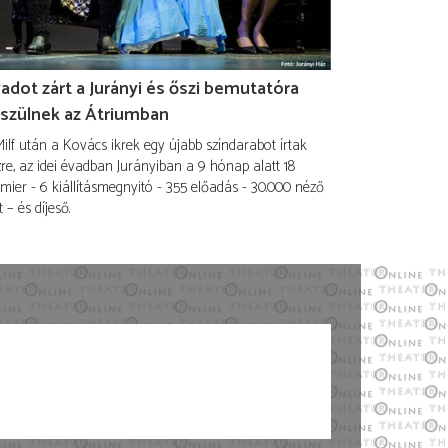
adot zárt a Jurányi és őszi bemutatóra
szülnek az Átriumban
ilf után a Kovács ikrek egy újabb színdarabot írtak
re, az idei évadban Jurányiban a 9 hónap alatt 18
mier - 6 kiállításmegnyitó - 355 előadás - 30.000 néző
t – és díjeső.