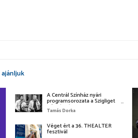
 ajánljuk
A Centrál Színház nyári
programsorozata a Szigliget
Várudvarban
Tamás Dorka
Véget ért a 36. THEALTER
fesztivál