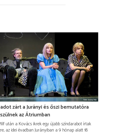
adot zárt a Jurányi és őszi bemutatóra
szülnek az Átriumban
ilf után a Kovács ikrek egy újabb színdarabot írtak
re, az idei évadban Jurányiban a 9 hónap alatt 18