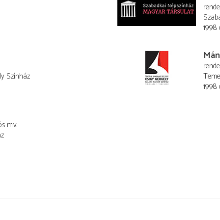
rend
Szaba
1998.
Mán
rend
ly Színház
Temes
1998.
ós
m.v.
áz