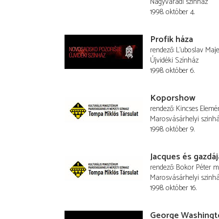
Nagyváradi színház
1998. október 4.
Profik háza
rendező
L’uboslav Maj
Újvidéki Színház
1998. október 6.
Koporshow
rendező
Kincses Elemé
Marosvásárhelyi szinh
1998. október 9.
Jacques és gazdáj
rendező
Bokor Péter
m.
Marosvásárhelyi szinh
1998. október 16.
George Washingt