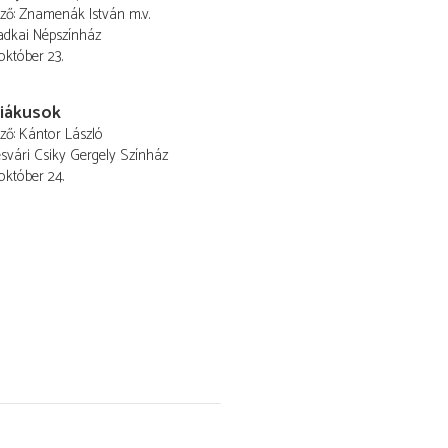
ező
Znamenák István
m.v.
dkai Népszínház
 október 23.
iákusok
ező
Kántor László
vári Csiky Gergely Színház
 október 24.