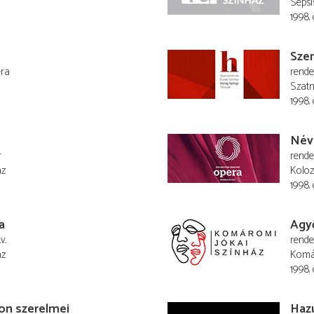
Sepsi
1998.
Szen
era
rend
Szatm
1998.
Név
r
rend
áz
Koloz
1998. 
a
Agy
v.
rend
áz
Komá
1998. 
on szerelmei
Haz