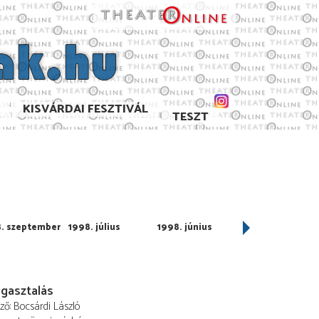
KISVÁRDAI FESZTIVÁL
TESZT
. szeptember
1998. július
1998. június
1998. május
gasztalás
ező
Bocsárdi László