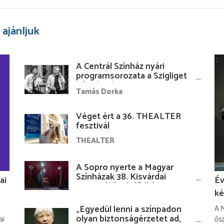
 ajánljuk
A Centrál Színház nyári
programsorozata a Szigliget
Várudvarban
Tamás Dorka
Véget ért a 36. THEALTER
fesztivál
THEALTER
A Sopro nyerte a Magyar
Színházak 38. Kisvárdai
ai
Év
Fesztiváljának fődíját
ké
„Egyedül lenni a színpadon
A M
olyan biztonságérzetet ad,
ai
ősz