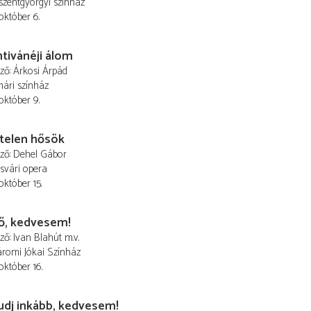
szentgyörgyi színház
 október 6.
tivánéji álom
ező
Árkosi Árpád
ári színház
 október 9.
telen hősök
ező
Dehel Gábor
svári opera
október 15.
ő, kedvesem!
ező
Ivan Blahút
m.v.
romi Jókai Színház
október 16.
udj inkább, kedvesem!