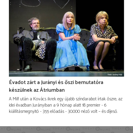
Évadot zárt a Jurányi és őszi bemutatóra
készülnek az Átriumban
A Milf után a Kovács ikrek egy újabb színdarabot írtak őszre, az
idei évadban Jurányiban a 9 hónap alatt 18 premier - 6
kiállításmegnyitó - 355 előadás - 30.000 néző volt – és díjeső.