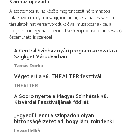
Színház új évada
A szeptember 10–12. között megrendezett háromnapos
találkozón magyarországi, romániai, ukrajnai és szerbiai
társulatok hat versenyprodukcióval mutatkoznak be, a
programban egy határokon átívelő koprodukcióban készülő
ősbemutató is szerepel.
A Centrál Színház nyári programsorozata a
Szigliget Várudvarban
Tamás Dorka
Véget ért a 36. THEALTER fesztivál
THEALTER
A Sopro nyerte a Magyar Színházak 38.
Kisvárdai Fesztiváljának fődíját
„Egyedül lenni a színpadon olyan
biztonságérzetet ad, hogy lám, mindenki
más nélkül is megvagyok magammal…”
Lovas Ildikó