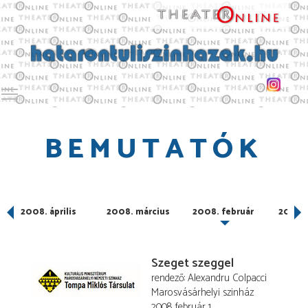
Toggle main menu visibility
BEMUTATÓK
2008. április
2008. március
2008. február
2008. 
Szeget szeggel
rendező
Alexandru Colpacci
Marosvásárhelyi szinház
2008. február 1.