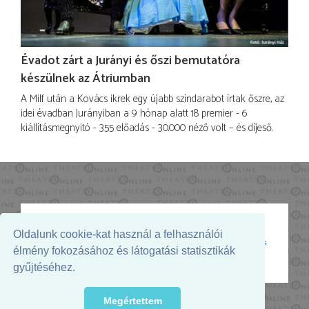
Évadot zárt a Jurányi és őszi bemutatóra
készülnek az Átriumban
A Milf után a Kovács ikrek egy újabb színdarabot írtak őszre, az
idei évadban Jurányiban a 9 hónap alatt 18 premier - 6
kiállításmegnyitó - 355 előadás - 30.000 néző volt – és díjeső.
Oldalunk cookie-kat használ a felhasználói
Az oldal megjelenését támogatja:
élmény fokozásához és látogatási statisztikák
gyűjtéséhez.
Megértettem