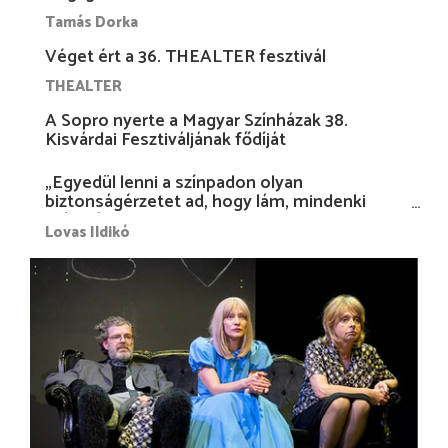
Tamás Dorka
Véget ért a 36. THEALTER fesztivál
THEALTER
A Sopro nyerte a Magyar Színházak 38.
Kisvárdai Fesztiváljának fődíját
„Egyedül lenni a színpadon olyan
biztonságérzetet ad, hogy lám, mindenki
más nélkül is megvagyok magammal…”
Lovas Ildikó