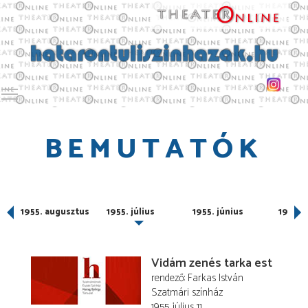
Toggle main menu visibility
BEMUTATÓK
ber
1955. augusztus
1955. július
1955. június
1955. 
Vidám zenés tarka est
rendező
Farkas István
Szatmári színház
1955. július 11.