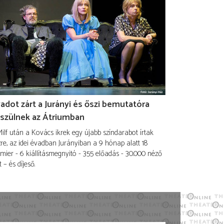
adot zárt a Jurányi és őszi bemutatóra
szülnek az Átriumban
ilf után a Kovács ikrek egy újabb színdarabot írtak
re, az idei évadban Jurányiban a 9 hónap alatt 18
mier - 6 kiállításmegnyitó - 355 előadás - 30.000 néző
t – és díjeső.