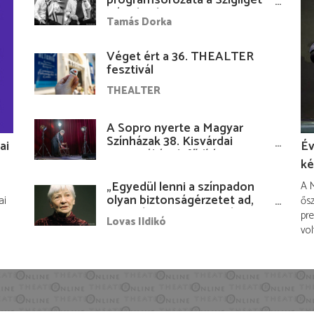
Várudvarban
Tamás Dorka
Véget ért a 36. THEALTER
fesztivál
THEALTER
A Sopro nyerte a Magyar
Színházak 38. Kisvárdai
ai
Év
Fesztiváljának fődíját
ké
„Egyedül lenni a színpadon
A M
olyan biztonságérzetet ad,
ai
ősz
hogy lám, mindenki más
pre
Lovas Ildikó
nélkül is megvagyok
vol
magammal…”