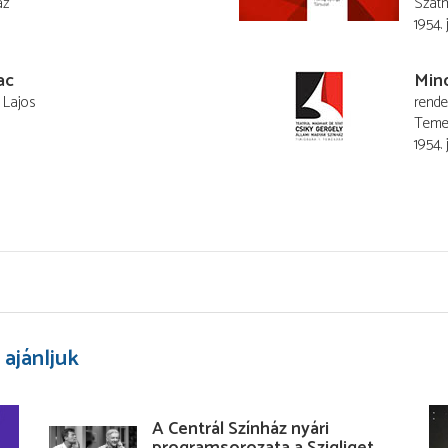
áz
Szatm
1954. 
ac
Min
 Lajos
rend
Temes
1954. 
 ajánljuk
A Centrál Színház nyári
programsorozata a Szigliget