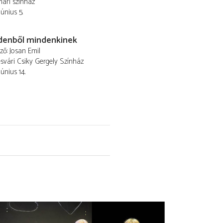
ári színház
június 5.
denből mindenkinek
ező
Josan Emil
vári Csiky Gergely Színház
június 14.