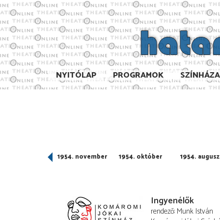
NYITÓLAP
PROGRAMOK
SZÍNHÁZ
954. december
1954. november
1954. október
1954. augusz
Ingyenélők
rendező
Munk István