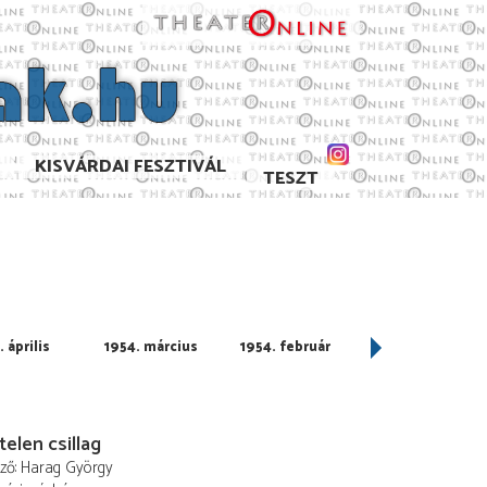
KISVÁRDAI FESZTIVÁL
TESZT
 április
1954. március
1954. február
1954. január
elen csillag
ező
Harag György