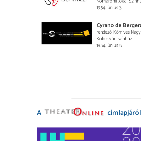
Komáromi Jókai Szính
1954. június 3.
Cyrano de Berger
rendező
Kőmíves Nagy
Kolozsvári színház
1954. június 5.
A
címlapjáról