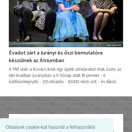
Évadot zárt a Jurányi és őszi bemutatóra
készülnek az Átriumban
A Milf után a Kovács ikrek egy újabb színdarabot írtak őszre, az
idei évadban Jurányiban a 9 hónap alatt 18 premier - 6
kiállításmegnyitó - 355 előadás - 30.000 néző volt – és díjeső.
Oldalunk cookie-kat használ a felhasználói
Az oldal megjelenését támogatja: