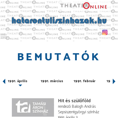
Toggle main menu visibility
BEMUTATÓK
1991. április
1991. március
1991. február
1991. 
Hit és szülőföld
rendező
Balogh András
Sepsiszentgyörgyi színház
1991. április 3.