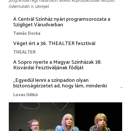
programban egy határokon átívelő koprodukcióban készülő
ősbemutató is szerepel.
A Centrál Színház nyári programsorozata a
Szigliget Várudvarban
Tamás Dorka
Véget ért a 36. THEALTER fesztivál
THEALTER
A Sopro nyerte a Magyar Színházak 38.
Kisvárdai Fesztiváljának fődíját
„Egyedül lenni a színpadon olyan
biztonságérzetet ad, hogy lám, mindenki
más nélkül is megvagyok magammal…”
Lovas Ildikó