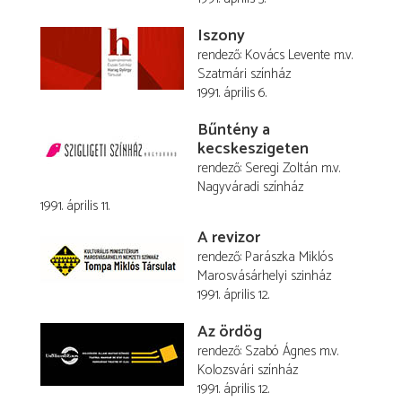
Iszony
rendező
Kovács Levente
m.v.
Szatmári színház
1991. április 6.
Bűntény a
kecskeszigeten
rendező
Seregi Zoltán
m.v.
Nagyváradi színház
1991. április 11.
A revizor
rendező
Parászka Miklós
Marosvásárhelyi szinház
1991. április 12.
Az ördög
rendező
Szabó Ágnes
m.v.
Kolozsvári színház
1991. április 12.