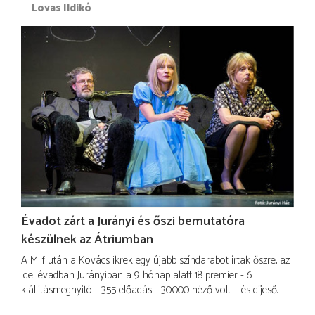
Lovas Ildikó
Évadot zárt a Jurányi és őszi bemutatóra
készülnek az Átriumban
A Milf után a Kovács ikrek egy újabb színdarabot írtak őszre, az
idei évadban Jurányiban a 9 hónap alatt 18 premier - 6
kiállításmegnyitó - 355 előadás - 30.000 néző volt – és díjeső.