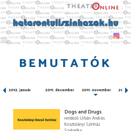
Toggle main menu visibility
BEMUTATÓK
2012. január
2011. december
2011. november
2011. 
Dogs and Drugs
rendező
Urbán András
Kosztolányi Színház
Szabadka