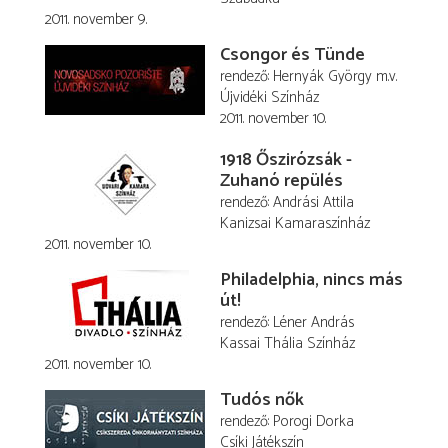
2011. november 9.
Csongor és Tünde
rendező
Hernyák György
m.v.
Újvidéki Színház
2011. november 10.
1918 Őszirózsák -
Zuhanó repülés
rendező
Andrási Attila
Kanizsai Kamaraszínház
2011. november 10.
Philadelphia, nincs más
út!
rendező
Léner András
Kassai Thália Színház
2011. november 10.
Tudós nők
rendező
Porogi Dorka
Csíki Játékszín