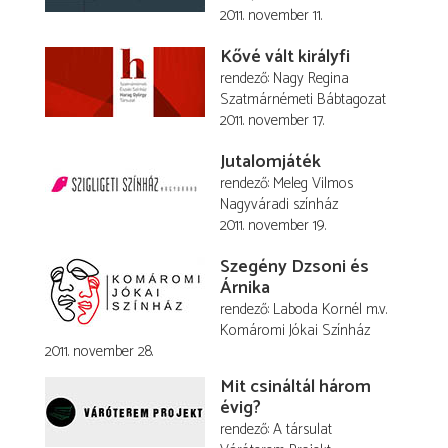
2011. november 11.
Kővé vált királyfi
rendező
Nagy Regina
Szatmárnémeti Bábtagozat
2011. november 17.
Jutalomjáték
rendező
Meleg Vilmos
Nagyváradi színház
2011. november 19.
Szegény Dzsoni és
Árnika
rendező
Laboda Kornél
m.v.
Komáromi Jókai Színház
2011. november 28.
Mit csináltál három
évig?
rendező
A társulat