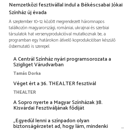
Nemzetközi fesztivállal indul a Békéscsabai Jókai
Színház új évada
A szeptember 10–12. között megrendezett háromnapos
találkozón magyarországi, romániai, ukrajnai és szerbiai
társulatok hat versenyprodukcióval mutatkoznak be, a
programban egy határokon átívelő koprodukcióban készülő
ősbemutató is szerepel.
A Centrál Színház nyári programsorozata a
Szigliget Várudvarban
Tamás Dorka
Véget ért a 36. THEALTER fesztivál
THEALTER
A Sopro nyerte a Magyar Színházak 38.
Kisvárdai Fesztiváljának fődíját
„Egyedül lenni a színpadon olyan
biztonságérzetet ad, hogy lám, mindenki
más nélkül is megvagyok magammal…”