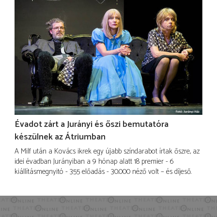
Évadot zárt a Jurányi és őszi bemutatóra
készülnek az Átriumban
A Milf után a Kovács ikrek egy újabb színdarabot írtak őszre, az
idei évadban Jurányiban a 9 hónap alatt 18 premier - 6
kiállításmegnyitó - 355 előadás - 30.000 néző volt – és díjeső.