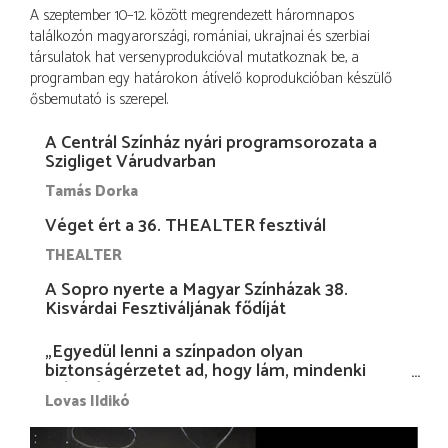
A szeptember 10–12. között megrendezett háromnapos
találkozón magyarországi, romániai, ukrajnai és szerbiai
társulatok hat versenyprodukcióval mutatkoznak be, a
programban egy határokon átívelő koprodukcióban készülő
ősbemutató is szerepel.
A Centrál Színház nyári programsorozata a
Szigliget Várudvarban
Tamás Dorka
Véget ért a 36. THEALTER fesztivál
THEALTER
A Sopro nyerte a Magyar Színházak 38.
Kisvárdai Fesztiváljának fődíját
„Egyedül lenni a színpadon olyan
biztonságérzetet ad, hogy lám, mindenki
más nélkül is megvagyok magammal…”
Lovas Ildikó