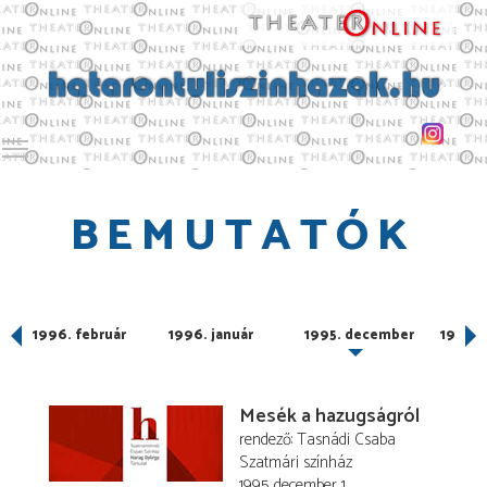
Toggle main menu visibility
BEMUTATÓK
1996. február
1996. január
1995. december
1995.
Mesék a hazugságról
rendező
Tasnádi Csaba
Szatmári színház
1995. december 1.