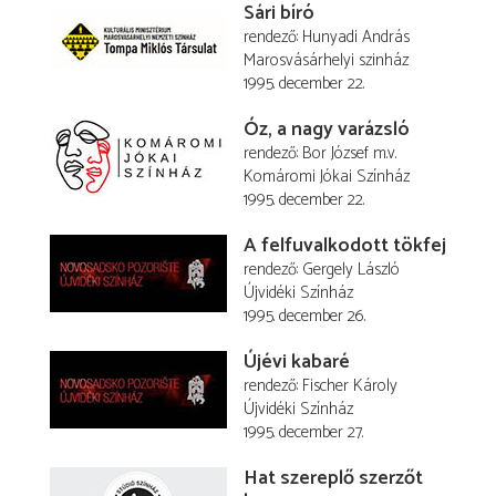
Sári bíró
rendező
Hunyadi András
Marosvásárhelyi szinház
1995. december 22.
Óz, a nagy varázsló
rendező
Bor József
m.v.
Komáromi Jókai Színház
1995. december 22.
A felfuvalkodott tökfej
rendező
Gergely László
Újvidéki Színház
1995. december 26.
Újévi kabaré
rendező
Fischer Károly
Újvidéki Színház
1995. december 27.
Hat szereplő szerzőt