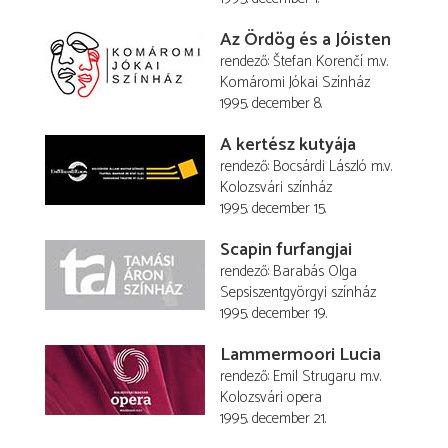
Az Ördög és a Jóisten
rendező
Štefan Korenčí
m.v.
Komáromi Jókai Színház
1995. december 8.
A kertész kutyája
rendező
Bocsárdi László
m.v.
Kolozsvári színház
1995. december 15.
Scapin furfangjai
rendező
Barabás Olga
Sepsiszentgyörgyi színház
1995. december 19.
Lammermoori Lucia
rendező
Emil Strugaru
m.v.
Kolozsvári opera
1995. december 21.