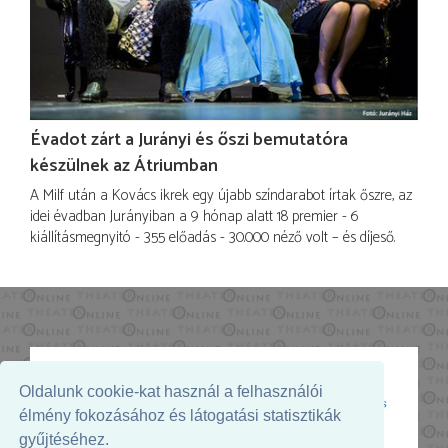
Évadot zárt a Jurányi és őszi bemutatóra
készülnek az Átriumban
A Milf után a Kovács ikrek egy újabb színdarabot írtak őszre, az
idei évadban Jurányiban a 9 hónap alatt 18 premier - 6
kiállításmegnyitó - 355 előadás - 30.000 néző volt – és díjeső.
Oldalunk cookie-kat használ a felhasználói
Az oldal megjelenését támogatja:
élmény fokozásához és látogatási statisztikák
gyűjtéséhez.