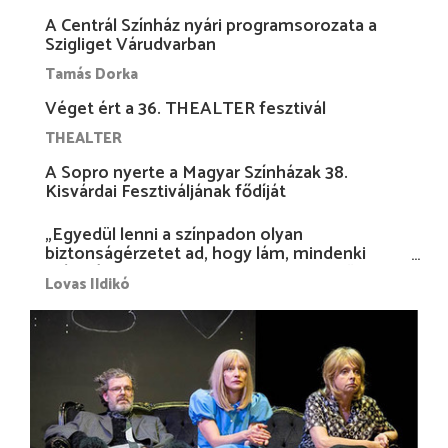
A Centrál Színház nyári programsorozata a
Szigliget Várudvarban
Tamás Dorka
Véget ért a 36. THEALTER fesztivál
THEALTER
A Sopro nyerte a Magyar Színházak 38.
Kisvárdai Fesztiváljának fődíját
„Egyedül lenni a színpadon olyan
biztonságérzetet ad, hogy lám, mindenki
más nélkül is megvagyok magammal…”
Lovas Ildikó