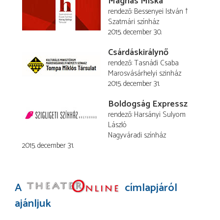
Mágnás Miska
rendező
Bessenyei István †
Szatmári színház
2015. december 30.
Csárdáskirálynő
rendező
Tasnádi Csaba
Marosvásárhelyi szinház
2015. december 31.
Boldogság Expressz
rendező
Harsányi Sulyom
László
Nagyváradi színház
2015. december 31.
A
címlapjáról
ajánljuk