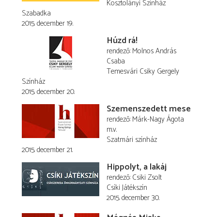
Kosztolányi Színház
Szabadka
2015. december 19.
Húzd rá!
rendező
Molnos András
Csaba
Temesvári Csiky Gergely
Színház
2015. december 20.
Szemenszedett mese
rendező
Márk-Nagy Ágota
m.v.
Szatmári színház
2015. december 21.
Hippolyt, a lakáj
rendező
Csiki Zsolt
Csíki Játékszín
2015. december 30.