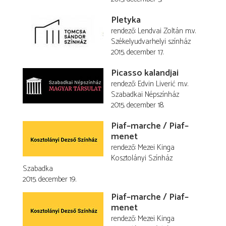
Pletyka
rendező
Lendvai Zoltán
m.v.
Székelyudvarhelyi színház
2015. december 17.
Picasso kalandjai
rendező
Edvin Liverić
m.v.
Szabadkai Népszínház
2015. december 18.
Piaf–marche / Piaf–
menet
rendező
Mezei Kinga
Kosztolányi Színház
Szabadka
2015. december 19.
Piaf–marche / Piaf–
menet
rendező
Mezei Kinga