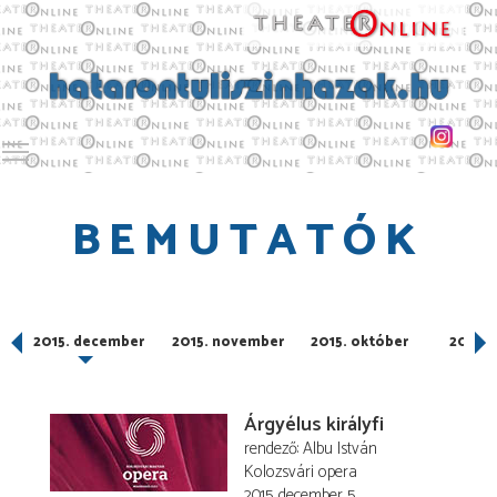
Toggle main menu visibility
BEMUTATÓK
2015. december
2015. november
2015. október
2015. 
Árgyélus királyfi
rendező
Albu István
Kolozsvári opera
2015. december 5.