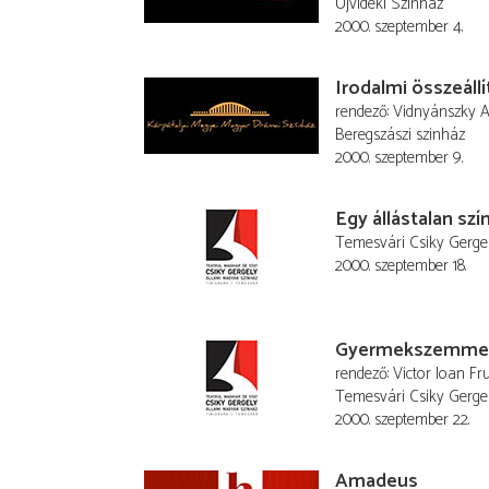
Újvidéki Színház
2000. szeptember 4.
Irodalmi összeállí
rendező
Vidnyánszky At
Beregszászi szinház
2000. szeptember 9.
Egy állástalan szí
Temesvári Csiky Gerge
2000. szeptember 18.
Gyermekszemme
rendező
Victor Ioan Fr
Temesvári Csiky Gerge
2000. szeptember 22.
Amadeus