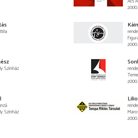
Ács A
2000.
tás
Káin
tila
rend
Figur
2000.
nész
Son
ly Színház
rend
Temes
2000.
l
Lili
unză
rend
ly Színház
Maros
2000.