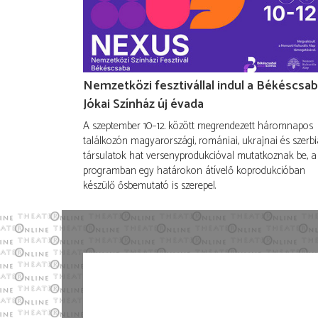
Nemzetközi fesztivállal indul a Békéscsab
Jókai Színház új évada
A szeptember 10–12. között megrendezett háromnapos
találkozón magyarországi, romániai, ukrajnai és szerbi
társulatok hat versenyprodukcióval mutatkoznak be, a
programban egy határokon átívelő koprodukcióban
készülő ősbemutató is szerepel.