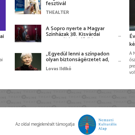
fesztivál
THEALTER
A Sopro nyerte a Magyar
Színházak 38. Kisvárdai
ai
Év
Fesztiváljának fődíját
ké
„Egyedül lenni a színpadon
A M
olyan biztonságérzetet ad,
ai
ősz
hogy lám, mindenki más
pre
Lovas Ildikó
nélkül is megvagyok
vol
magammal…”
Az oldal megjelenését támogatja: