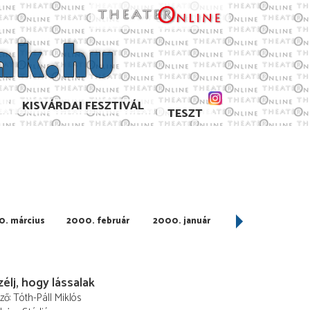
KISVÁRDAI FESZTIVÁL
TESZT
. március
2000. február
2000. január
1999. decembe
élj, hogy lássalak
ező
Tóth-Páll Miklós