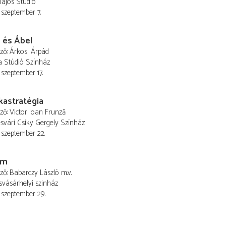
lajos Stúdió
 szeptember 7.
 és Ábel
ező
Árkosi Árpád
a Stúdió Színház
 szeptember 17.
kastratégia
ező
Victor Ioan Frunză
vári Csiky Gergely Színház
 szeptember 22.
om
ező
Babarczy László
m.v.
vásárhelyi szinház
 szeptember 29.