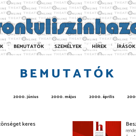
AK
BEMUTATÓK
SZEMÉLYEK
HÍREK
ÍRÁSOK
BEMUTATÓK
2000. június
2000. május
2000. április
2000
özönséget keres
Besz
rend