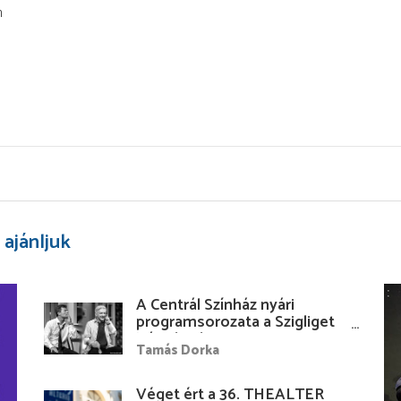
n
 ajánljuk
A Centrál Színház nyári
programsorozata a Szigliget
Várudvarban
Tamás Dorka
Véget ért a 36. THEALTER