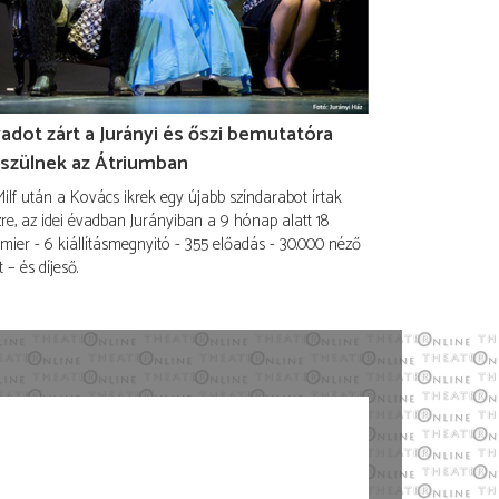
adot zárt a Jurányi és őszi bemutatóra
szülnek az Átriumban
ilf után a Kovács ikrek egy újabb színdarabot írtak
re, az idei évadban Jurányiban a 9 hónap alatt 18
mier - 6 kiállításmegnyitó - 355 előadás - 30.000 néző
t – és díjeső.