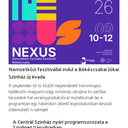
Nemzetközi fesztivállal indul a Békéscsabai Jókai
Színház új évada
A szeptember 10–12. között megrendezett háromnapos
találkozón magyarországi, romániai, ukrajnai és szerbiai
társulatok hat versenyprodukcióval mutatkoznak be, a
programban egy határokon átívelő koprodukcióban készülő
ősbemutató is szerepel.
A Centrál Színház nyári programsorozata a
Szigliget Várudvarban