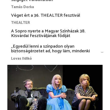
Tamás Dorka
Véget ért a 36. THEALTER fesztivál
THEALTER
A Sopro nyerte a Magyar Színházak 38.
Kisvárdai Fesztiváljának fődíját
„Egyedül lenni a színpadon olyan
biztonságérzetet ad, hogy lám, mindenki
más nélkül is megvagyok magammal…”
Lovas Ildikó