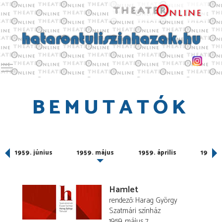
Toggle main menu visibility
BEMUTATÓK
us
1959. június
1959. május
1959. április
1959. 
Hamlet
rendező
Harag György
Szatmári színház
1959. május 7.