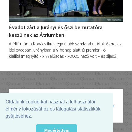
Évadot zárt a Jurányi és őszi bemutatóra
készülnek az Átriumban
A Milf után a Kovács ikrek egy újabb színdarabot írtak őszre, az
idei évadban Jurányiban a 9 hónap alatt 18 premier - 6
kiállításmegnyitó - 355 előadás - 30.000 néző volt – és díjeső.
Oldalunk cookie-kat használ a felhasználói
Az oldal megjelenését támogatja:
élmény fokozásához és látogatási statisztikák
gyűjtéséhez.
Megértettem