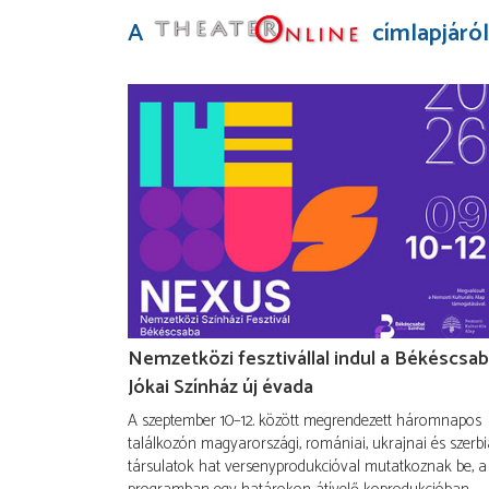
A
címlapjáról
Nemzetközi fesztivállal indul a Békéscsab
Jókai Színház új évada
A szeptember 10–12. között megrendezett háromnapos
találkozón magyarországi, romániai, ukrajnai és szerbi
társulatok hat versenyprodukcióval mutatkoznak be, a