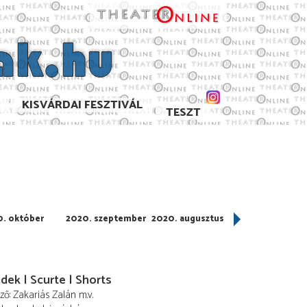
KISVÁRDAI FESZTIVÁL
TESZT
. október
2020. szeptember
2020. augusztus
2020. július
dek | Scurte | Shorts
ező
Zakariás Zalán
m.v.