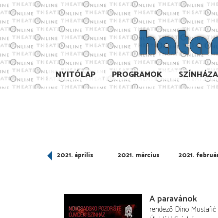
NYITÓLAP
PROGRAMOK
SZÍNHÁZ
021. május
2021. április
2021. március
2021. februá
A paravánok
rendező
Dino Mustafić