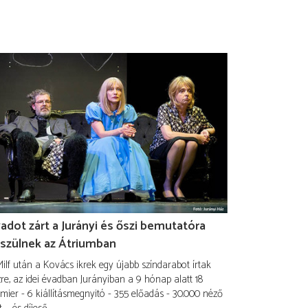
adot zárt a Jurányi és őszi bemutatóra
szülnek az Átriumban
ilf után a Kovács ikrek egy újabb színdarabot írtak
re, az idei évadban Jurányiban a 9 hónap alatt 18
mier - 6 kiállításmegnyitó - 355 előadás - 30.000 néző