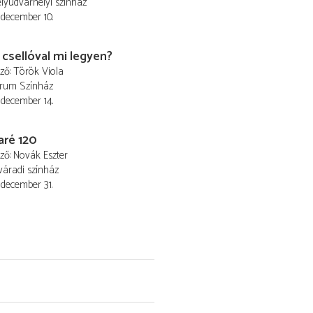
lyudvarhelyi színház
 december 10.
 csellóval mi legyen?
ező
Török Viola
trum Színház
 december 14.
aré 120
ező
Novák Eszter
áradi színház
 december 31.