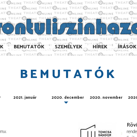
AK
BEMUTATÓK
SZEMÉLYEK
HÍREK
ÍRÁSOK
BEMUTATÓK
r
2021. január
2020. december
2020. november
2020
Rövi
m.v.
rend