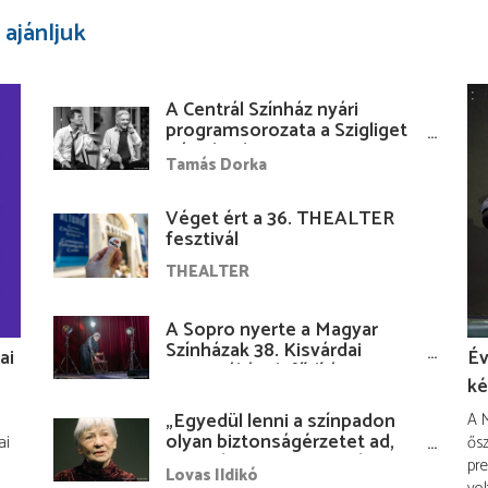
 ajánljuk
A Centrál Színház nyári
programsorozata a Szigliget
Várudvarban
Tamás Dorka
Véget ért a 36. THEALTER
fesztivál
THEALTER
A Sopro nyerte a Magyar
Színházak 38. Kisvárdai
ai
Év
Fesztiváljának fődíját
ké
„Egyedül lenni a színpadon
A M
olyan biztonságérzetet ad,
ai
ősz
hogy lám, mindenki más
pre
Lovas Ildikó
nélkül is megvagyok