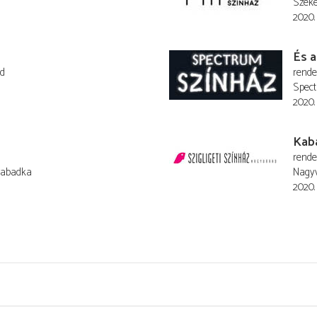
Széke
2020.
És a
rd
rend
Spec
2020.
Kab
rend
zabadka
Nagyv
2020.