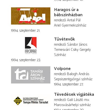
Haragos úr a
bábszínházban
rendező
Antal Pál
Ariel Gyermekszínház
1994. szeptember 21.
Tűvétevők
rendező
Sándor János
Temesvári Csiky Gergely
Színház
1994. szeptember 23.
Volpone
rendező
Balogh András
Sepsiszentgyörgyi színház
1994. szeptember 27.
Tévedések vígjátéka
rendező
Gali László
m.v.
Marosvásárhelyi szinház