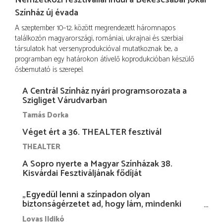
Nemzetközi fesztivállal indul a Békéscsabai Jókai
Színház új évada
A szeptember 10–12. között megrendezett háromnapos
találkozón magyarországi, romániai, ukrajnai és szerbiai
társulatok hat versenyprodukcióval mutatkoznak be, a
programban egy határokon átívelő koprodukcióban készülő
ősbemutató is szerepel.
A Centrál Színház nyári programsorozata a
Szigliget Várudvarban
Tamás Dorka
Véget ért a 36. THEALTER fesztivál
THEALTER
A Sopro nyerte a Magyar Színházak 38.
Kisvárdai Fesztiváljának fődíját
„Egyedül lenni a színpadon olyan
biztonságérzetet ad, hogy lám, mindenki
más nélkül is megvagyok magammal…”
Lovas Ildikó