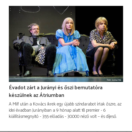
Évadot zárt a Jurányi és őszi bemutatóra
készülnek az Átriumban
A Milf után a Kovács ikrek egy újabb színdarabot írtak őszre, az
idei évadban Jurányiban a 9 hónap alatt 18 premier - 6
kiállításmegnyitó - 355 előadás - 30.000 néző volt – és díjeső.