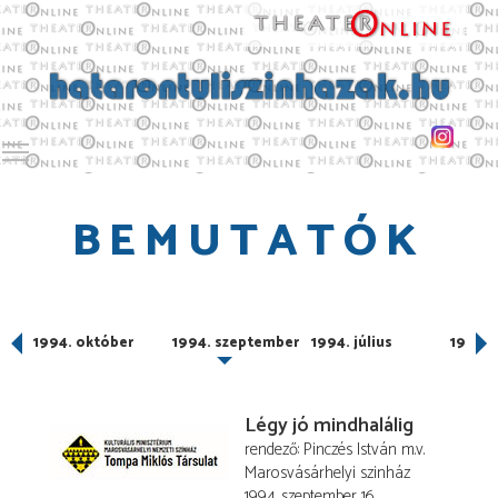
Toggle main menu visibility
BEMUTATÓK
er
1994. október
1994. szeptember
1994. július
1994. 
Légy jó mindhalálig
rendező
Pinczés István
m.v.
Marosvásárhelyi szinház
1994. szeptember 16.