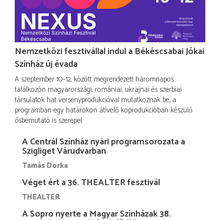
Nemzetközi fesztivállal indul a Békéscsabai Jókai
Színház új évada
A szeptember 10–12. között megrendezett háromnapos
találkozón magyarországi, romániai, ukrajnai és szerbiai
társulatok hat versenyprodukcióval mutatkoznak be, a
programban egy határokon átívelő koprodukcióban készülő
ősbemutató is szerepel.
A Centrál Színház nyári programsorozata a
Szigliget Várudvarban
Tamás Dorka
Véget ért a 36. THEALTER fesztivál
THEALTER
A Sopro nyerte a Magyar Színházak 38.