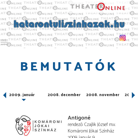
Toggle main menu visibility
BEMUTATÓK
2009. január
2008. december
2008. november
2008.
Antigoné
rendező
Czajlik József
m.v.
Komáromi Jókai Színház
2009. január 9.