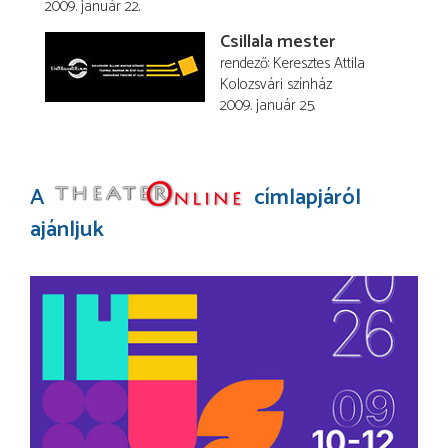
2009. január 22.
Csillala mester
rendező
Keresztes Attila
Kolozsvári színház
2009. január 25.
A
címlapjáról
ajánljuk