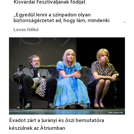
Kisvárdai Fesztiváljának fődíját
„Egyedül lenni a színpadon olyan
biztonságérzetet ad, hogy lám, mindenki
más nélkül is megvagyok magammal…”
Lovas Ildikó
Évadot zárt a Jurányi és őszi bemutatóra
készülnek az Átriumban