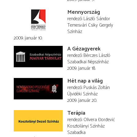
Mennyország
rendező
László Sándor
Temesvári Csiky Gergely
Színház
2009. január 10.
A Gézagyerek
rendező
Bérczes László
Szabadkai Népszínház
2009. január 18.
Hét nap a világ
rendező
Puskás Zoltán
Újvidéki Színház
2009. január 20.
Terápia
rendező
Olivera Đorđević
Kosztolányi Színház
Szabadka