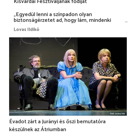
Kisvárdai Fesztiváljának fődíját
„Egyedül lenni a színpadon olyan
biztonságérzetet ad, hogy lám, mindenki
más nélkül is megvagyok magammal…”
Lovas Ildikó
Évadot zárt a Jurányi és őszi bemutatóra
készülnek az Átriumban