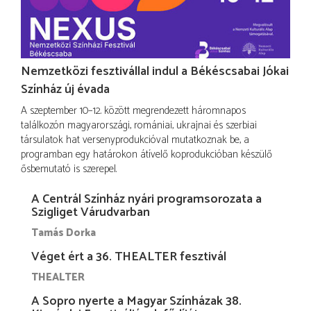
Nemzetközi fesztivállal indul a Békéscsabai Jókai
Színház új évada
A szeptember 10–12. között megrendezett háromnapos
találkozón magyarországi, romániai, ukrajnai és szerbiai
társulatok hat versenyprodukcióval mutatkoznak be, a
programban egy határokon átívelő koprodukcióban készülő
ősbemutató is szerepel.
A Centrál Színház nyári programsorozata a
Szigliget Várudvarban
Tamás Dorka
Véget ért a 36. THEALTER fesztivál
THEALTER
A Sopro nyerte a Magyar Színházak 38.