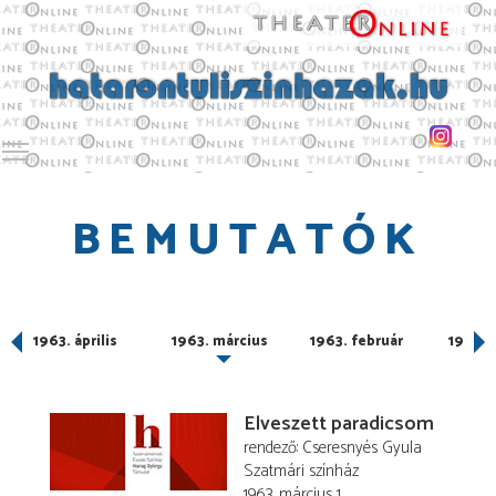
Toggle main menu visibility
BEMUTATÓK
1963. április
1963. március
1963. február
1963. 
Elveszett paradicsom
rendező
Cseresnyés Gyula
Szatmári színház
1963. március 1.