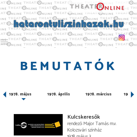
Toggle main menu visibility
BEMUTATÓK
1978. május
1978. április
1978. március
1978. 
Kulcskeresők
rendező
Major Tamás
m.v.
Kolozsvári színház
1978. május 3.