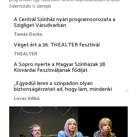
ősbemutató is szerepel.
A Centrál Színház nyári programsorozata a
Szigliget Várudvarban
Tamás Dorka
Véget ért a 36. THEALTER fesztivál
THEALTER
A Sopro nyerte a Magyar Színházak 38.
Kisvárdai Fesztiváljának fődíját
„Egyedül lenni a színpadon olyan
biztonságérzetet ad, hogy lám, mindenki
más nélkül is megvagyok magammal…”
Lovas Ildikó