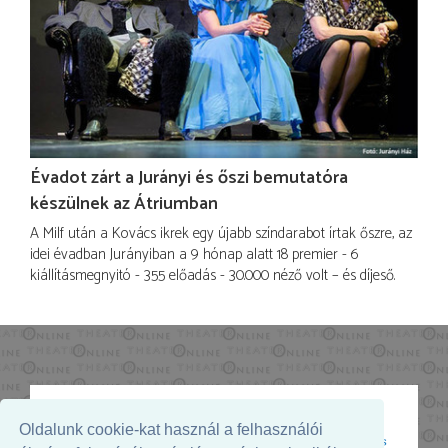
Évadot zárt a Jurányi és őszi bemutatóra
készülnek az Átriumban
A Milf után a Kovács ikrek egy újabb színdarabot írtak őszre, az
idei évadban Jurányiban a 9 hónap alatt 18 premier - 6
kiállításmegnyitó - 355 előadás - 30.000 néző volt – és díjeső.
Oldalunk cookie-kat használ a felhasználói
Az oldal megjelenését támogatja: