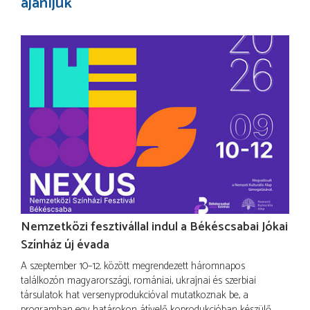
ajánljuk
Nemzetközi fesztivállal indul a Békéscsabai Jókai
Színház új évada
A szeptember 10–12. között megrendezett háromnapos
találkozón magyarországi, romániai, ukrajnai és szerbiai
társulatok hat versenyprodukcióval mutatkoznak be, a
programban egy határokon átívelő koprodukcióban készülő