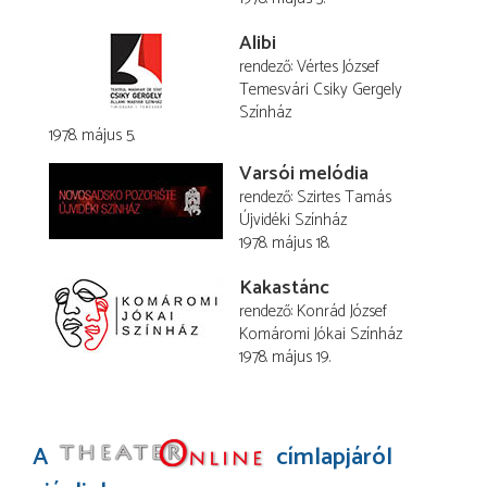
Alibi
rendező
Vértes József
Temesvári Csiky Gergely
Színház
1978. május 5.
Varsói melódia
rendező
Szirtes Tamás
Újvidéki Színház
1978. május 18.
Kakastánc
rendező
Konrád József
Komáromi Jókai Színház
1978. május 19.
A
címlapjáról