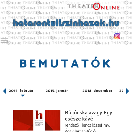
Toggle main menu visibility
BEMUTATÓK
2015. február
2015. január
2014. december
2014.
Bú jócska avagy Egy
csésze kávé
rendező
Hencz József
m.v.
Ács Alajos Stúdió