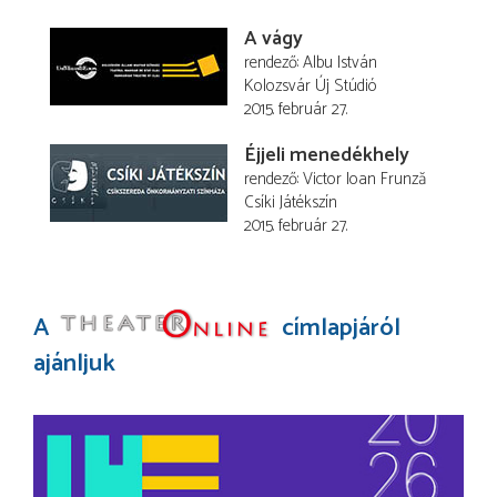
A vágy
rendező
Albu István
Kolozsvár Új Stúdió
2015. február 27.
Éjjeli menedékhely
rendező
Victor Ioan Frunză
Csíki Játékszín
2015. február 27.
A
címlapjáról
ajánljuk