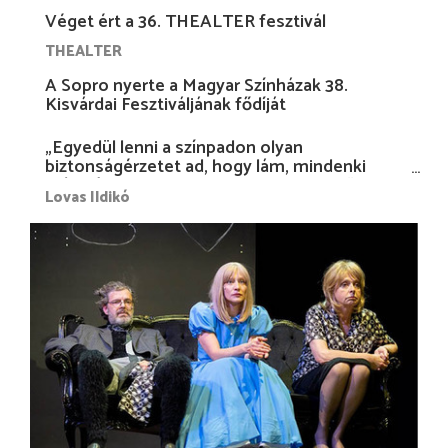
Véget ért a 36. THEALTER fesztivál
THEALTER
A Sopro nyerte a Magyar Színházak 38.
Kisvárdai Fesztiváljának fődíját
„Egyedül lenni a színpadon olyan
biztonságérzetet ad, hogy lám, mindenki
más nélkül is megvagyok magammal…”
Lovas Ildikó