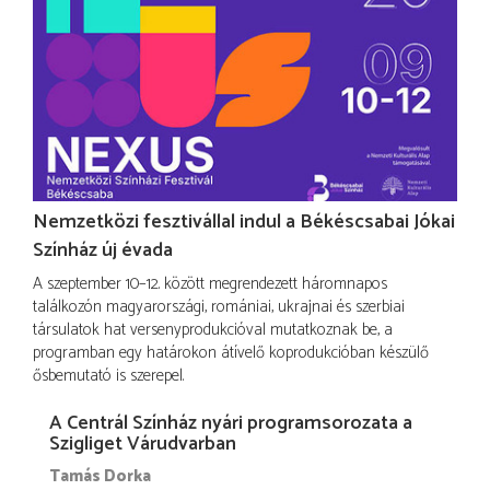
Nemzetközi fesztivállal indul a Békéscsabai Jókai
Színház új évada
A szeptember 10–12. között megrendezett háromnapos
találkozón magyarországi, romániai, ukrajnai és szerbiai
társulatok hat versenyprodukcióval mutatkoznak be, a
programban egy határokon átívelő koprodukcióban készülő
ősbemutató is szerepel.
A Centrál Színház nyári programsorozata a
Szigliget Várudvarban
Tamás Dorka