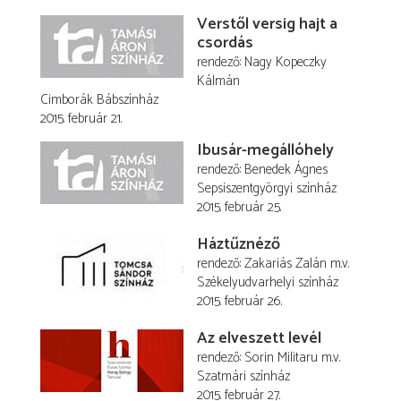
Verstől versig hajt a
csordás
rendező
Nagy Kopeczky
Kálmán
Cimborák Bábszínház
2015. február 21.
Ibusár-megállóhely
rendező
Benedek Ágnes
Sepsiszentgyörgyi színház
2015. február 25.
Háztűznéző
rendező
Zakariás Zalán
m.v.
Székelyudvarhelyi színház
2015. február 26.
Az elveszett levél
rendező
Sorin Militaru
m.v.
Szatmári színház
2015. február 27.