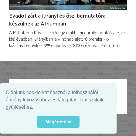
Évadot zárt a Jurányi és őszi bemutatóra
készülnek az Átriumban
A Milf után a Kovács ikrek egy újabb színdarabot írtak őszre, az
idei évadban Jurányiban a 9 hónap alatt 18 premier - 6
kiállításmegnyitó - 355 előadás - 30.000 néző volt – és díjeső.
Oldalunk cookie-kat használ a felhasználói
Az oldal megjelenését támogatja:
élmény fokozásához és látogatási statisztikák
gyűjtéséhez.
Megértettem
© 2026. - THEATER Online -
theater.hu