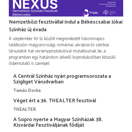
Nemzetközi fesztivállal indul a Békéscsabai Jókai
Színház új évada
A szeptember 10–12. között megrendezett háromnapos
találkozón magyarországi, romániai, ukrajnai és szerbiai
társulatok hat versenyprodukcióval mutatkoznak be, a
programban egy határokon átívelő koprodukcióban készülő
ősbemutató is szerepel.
A Centrál Színház nyári programsorozata a
Szigliget Várudvarban
Tamás Dorka
Véget ért a 36. THEALTER fesztivál
THEALTER
A Sopro nyerte a Magyar Színházak 38.
Kisvárdai Fesztiváljának fődíját