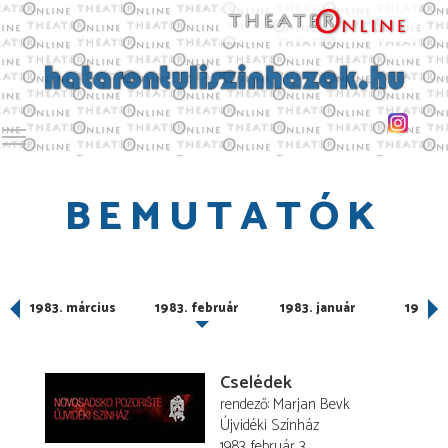
Toggle main menu visibility
BEMUTATÓK
1983. március
1983. február
1983. január
1982. 
Cselédek
rendező
Marjan Bevk
Újvidéki Színház
1983. február 3.