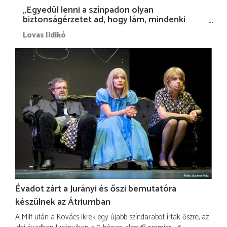
„Egyedül lenni a színpadon olyan
biztonságérzetet ad, hogy lám, mindenki
más nélkül is megvagyok magammal…”
Lovas Ildikó
Évadot zárt a Jurányi és őszi bemutatóra
készülnek az Átriumban
A Milf után a Kovács ikrek egy újabb színdarabot írtak őszre, az