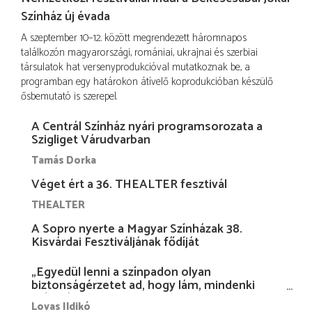
Színház új évada
A szeptember 10–12. között megrendezett háromnapos
találkozón magyarországi, romániai, ukrajnai és szerbiai
társulatok hat versenyprodukcióval mutatkoznak be, a
programban egy határokon átívelő koprodukcióban készülő
ősbemutató is szerepel.
A Centrál Színház nyári programsorozata a
Szigliget Várudvarban
Tamás Dorka
Véget ért a 36. THEALTER fesztivál
THEALTER
A Sopro nyerte a Magyar Színházak 38.
Kisvárdai Fesztiváljának fődíját
„Egyedül lenni a színpadon olyan
biztonságérzetet ad, hogy lám, mindenki
más nélkül is megvagyok magammal…”
Lovas Ildikó