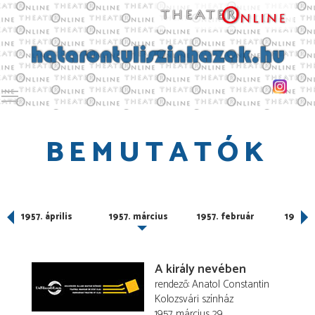
Toggle main menu visibility
BEMUTATÓK
1957. április
1957. március
1957. február
1957. j
A király nevében
rendező
Anatol Constantin
Kolozsvári színház
1957. március 29.