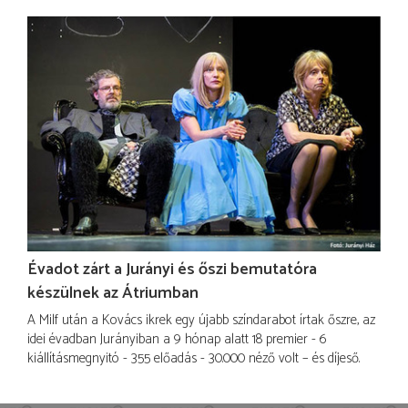
Évadot zárt a Jurányi és őszi bemutatóra
készülnek az Átriumban
A Milf után a Kovács ikrek egy újabb színdarabot írtak őszre, az
idei évadban Jurányiban a 9 hónap alatt 18 premier - 6
kiállításmegnyitó - 355 előadás - 30.000 néző volt – és díjeső.