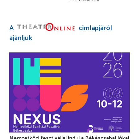
A
címlapjáról
ajánljuk
Nemzetközi fesztivállal indul a Békéscsabai Jókai