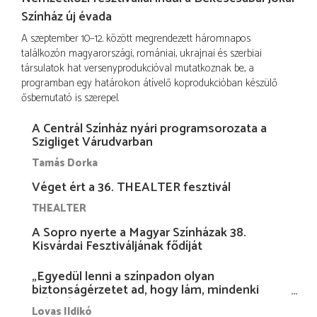
Színház új évada
A szeptember 10–12. között megrendezett háromnapos
találkozón magyarországi, romániai, ukrajnai és szerbiai
társulatok hat versenyprodukcióval mutatkoznak be, a
programban egy határokon átívelő koprodukcióban készülő
ősbemutató is szerepel.
A Centrál Színház nyári programsorozata a
Szigliget Várudvarban
Tamás Dorka
Véget ért a 36. THEALTER fesztivál
THEALTER
A Sopro nyerte a Magyar Színházak 38.
Kisvárdai Fesztiváljának fődíját
„Egyedül lenni a színpadon olyan
biztonságérzetet ad, hogy lám, mindenki
más nélkül is megvagyok magammal…”
Lovas Ildikó