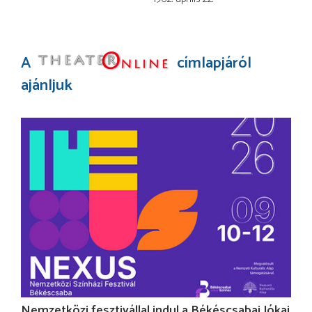
A
címlapjáról
ajánljuk
Nemzetközi fesztivállal indul a Békéscsabai Jókai