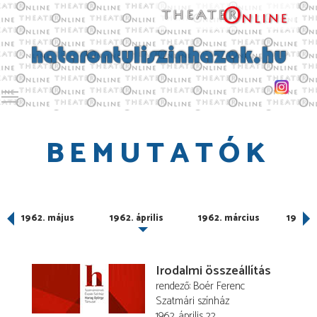
Toggle main menu visibility
BEMUTATÓK
1962. május
1962. április
1962. március
1962. 
Irodalmi összeállítás
rendező
Boér Ferenc
Szatmári színház
1962. április 22.