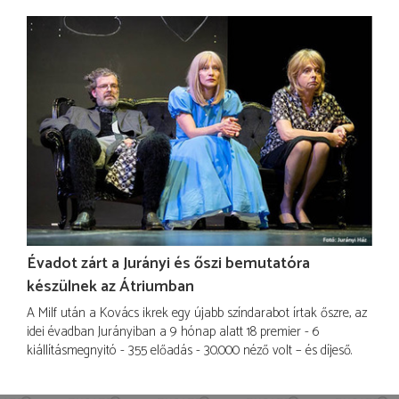
Évadot zárt a Jurányi és őszi bemutatóra
készülnek az Átriumban
A Milf után a Kovács ikrek egy újabb színdarabot írtak őszre, az
idei évadban Jurányiban a 9 hónap alatt 18 premier - 6
kiállításmegnyitó - 355 előadás - 30.000 néző volt – és díjeső.