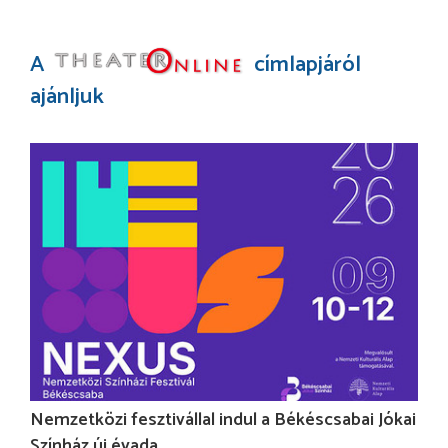
A
címlapjáról
ajánljuk
Nemzetközi fesztivállal indul a Békéscsabai Jókai
Színház új évada