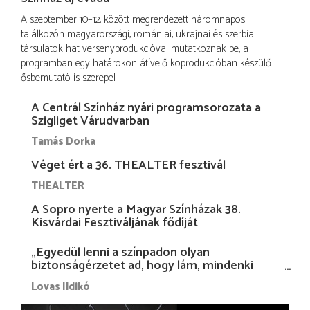
A szeptember 10–12. között megrendezett háromnapos
találkozón magyarországi, romániai, ukrajnai és szerbiai
társulatok hat versenyprodukcióval mutatkoznak be, a
programban egy határokon átívelő koprodukcióban készülő
ősbemutató is szerepel.
A Centrál Színház nyári programsorozata a
Szigliget Várudvarban
Tamás Dorka
Véget ért a 36. THEALTER fesztivál
THEALTER
A Sopro nyerte a Magyar Színházak 38.
Kisvárdai Fesztiváljának fődíját
„Egyedül lenni a színpadon olyan
biztonságérzetet ad, hogy lám, mindenki
más nélkül is megvagyok magammal…”
Lovas Ildikó