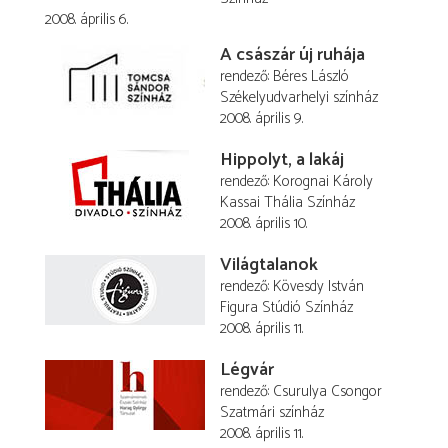
2008. április 6.
A császár új ruhája
rendező
Béres László
Székelyudvarhelyi színház
2008. április 9.
Hippolyt, a lakáj
rendező
Korognai Károly
Kassai Thália Színház
2008. április 10.
Világtalanok
rendező
Kövesdy István
Figura Stúdió Színház
2008. április 11.
Légvár
rendező
Csurulya Csongor
Szatmári színház
2008. április 11.