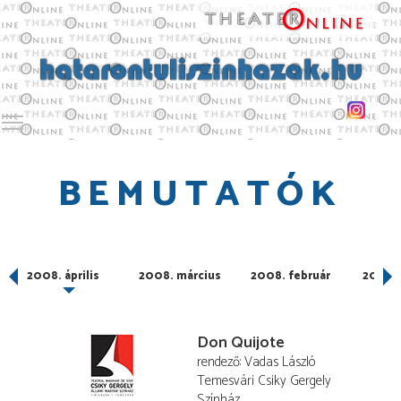
Toggle main menu visibility
BEMUTATÓK
2008. április
2008. március
2008. február
2008. 
Don Quijote
rendező
Vadas László
Temesvári Csiky Gergely
Színház