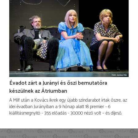
Évadot zárt a Jurányi és őszi bemutatóra
készülnek az Átriumban
A Milf után a Kovács ikrek egy újabb színdarabot írtak őszre, az
idei évadban Jurányiban a 9 hónap alatt 18 premier - 6
kiállításmegnyitó - 355 előadás - 30.000 néző volt – és díjeső.