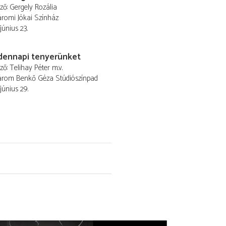
ező
Gergely Rozália
romi Jókai Színház
június 23.
dennapi tenyerünket
ező
Telihay Péter
m.v.
rom Benkő Géza Stúdiószínpad
június 29.