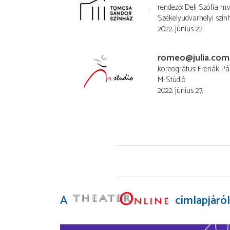
rendező
Deli Szófia
m.v
Székelyudvarhelyi szín
2022. június 22.
romeo@julia.com
koreográfus
Frenák Pá
M-Stúdió
2022. június 27.
A
címlapjáról