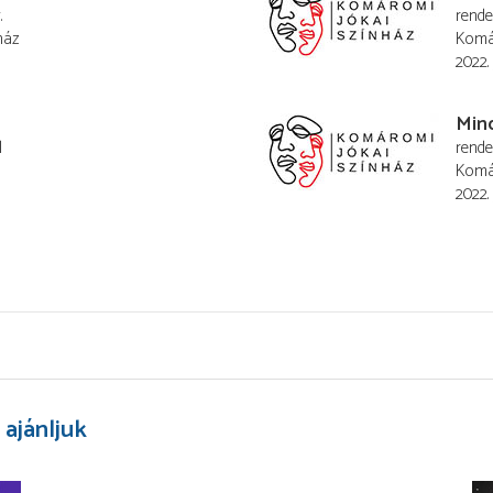
.
rend
ház
Komá
2022. 
Min
l
rend
Komá
2022. 
 ajánljuk