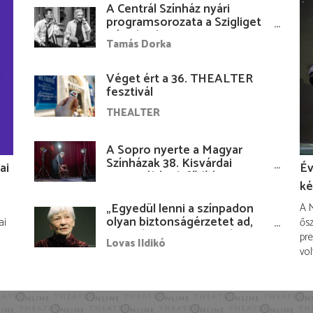
A Centrál Színház nyári
programsorozata a Szigliget
Várudvarban
Tamás Dorka
Véget ért a 36. THEALTER
fesztivál
THEALTER
A Sopro nyerte a Magyar
Színházak 38. Kisvárdai
ai
Év
Fesztiváljának fődíját
ké
„Egyedül lenni a színpadon
A M
olyan biztonságérzetet ad,
ai
ősz
hogy lám, mindenki más
pre
Lovas Ildikó
nélkül is megvagyok
vol
magammal…”