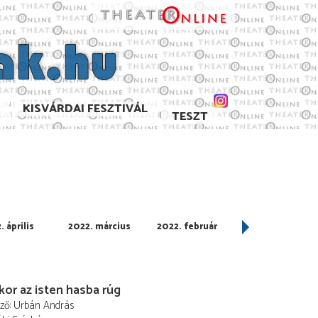
KISVÁRDAI FESZTIVÁL
TESZT
. április
2022. március
2022. február
2022. január
or az isten hasba rúg
ező
Urbán András