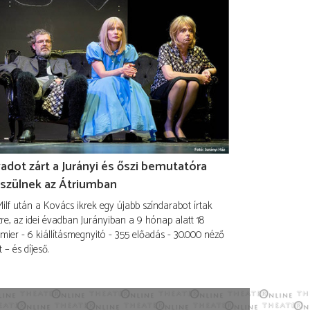
adot zárt a Jurányi és őszi bemutatóra
szülnek az Átriumban
ilf után a Kovács ikrek egy újabb színdarabot írtak
re, az idei évadban Jurányiban a 9 hónap alatt 18
mier - 6 kiállításmegnyitó - 355 előadás - 30.000 néző
t – és díjeső.