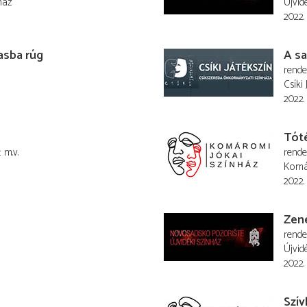
ház
Újvid
2022. 
asba rúg
A sa
rend
Csíki 
2022. 
Tót
ć
m.v.
rend
Komá
2022. 
Zen
rend
Újvid
2022. 
Szív