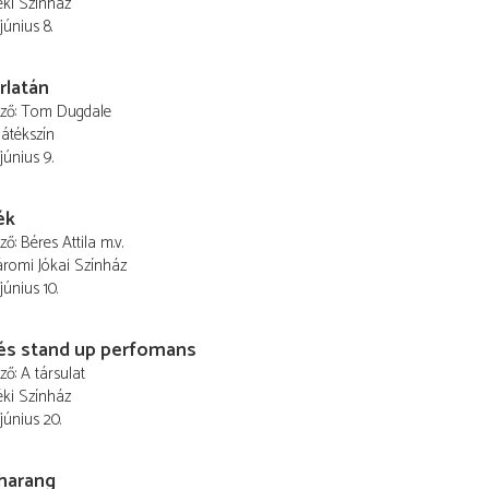
éki Színház
június 8.
rlatán
ező
Tom Dugdale
Játékszín
június 9.
ék
ező
Béres Attila
m.v.
romi Jókai Színház
június 10.
és stand up perfomans
ező
A társulat
éki Színház
június 20.
harang