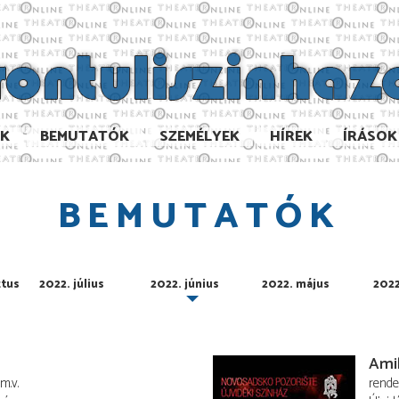
AK
BEMUTATÓK
SZEMÉLYEK
HÍREK
ÍRÁSOK
BEMUTATÓK
ztus
2022. július
2022. június
2022. május
2022
Amik
m.v.
rend