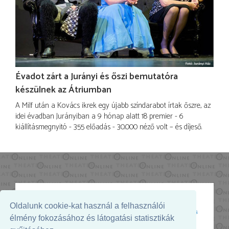
Évadot zárt a Jurányi és őszi bemutatóra
készülnek az Átriumban
A Milf után a Kovács ikrek egy újabb színdarabot írtak őszre, az
idei évadban Jurányiban a 9 hónap alatt 18 premier - 6
kiállításmegnyitó - 355 előadás - 30.000 néző volt – és díjeső.
Oldalunk cookie-kat használ a felhasználói
Az oldal megjelenését támogatja:
élmény fokozásához és látogatási statisztikák