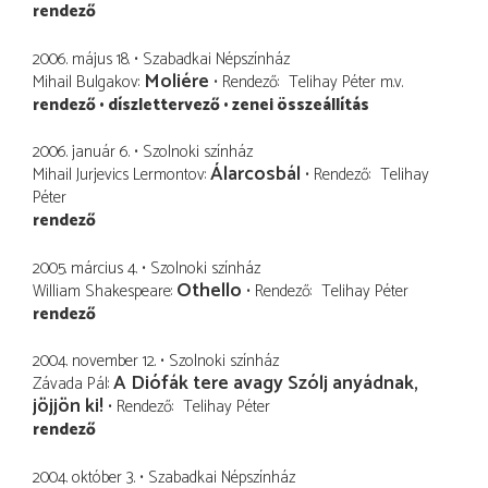
rendező
2006. május 18.
Szabadkai Népszínház
Moliére
Mihail Bulgakov
Rendező
Telihay Péter
m.v.
rendező
díszlettervező
zenei összeállítás
2006. január 6.
Szolnoki színház
Álarcosbál
Mihail Jurjevics Lermontov
Rendező
Telihay
Péter
rendező
2005. március 4.
Szolnoki színház
Othello
William Shakespeare
Rendező
Telihay Péter
rendező
2004. november 12.
Szolnoki színház
A Diófák tere avagy Szólj anyádnak,
Závada Pál
jöjjön ki!
Rendező
Telihay Péter
rendező
2004. október 3.
Szabadkai Népszínház