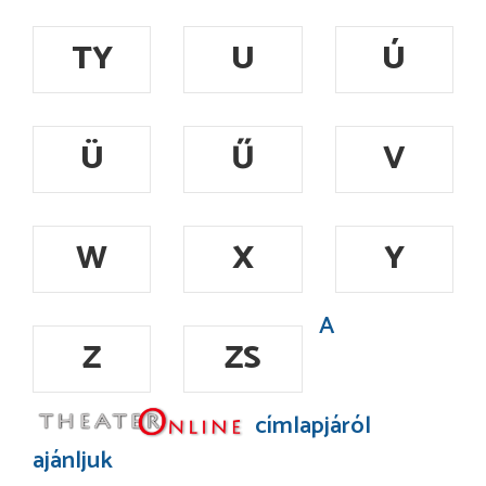
TY
U
Ú
Ü
Ű
V
W
X
Y
A
Z
ZS
címlapjáról
ajánljuk