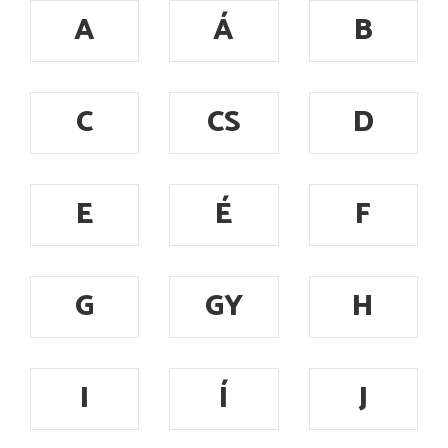
A
Á
B
C
CS
D
E
É
F
G
GY
H
I
Í
J