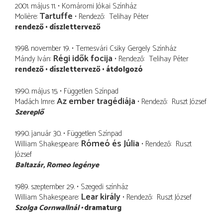
2001. május 11.
Komáromi Jókai Színház
Tartuffe
Molière
Rendező
Telihay Péter
rendező
díszlettervező
1998. november 19.
Temesvári Csiky Gergely Színház
Régi idők focija
Mándy Iván
Rendező
Telihay Péter
rendező
díszlettervező
átdolgozó
1990. május 15.
Független Színpad
Az ember tragédiája
Madách Imre
Rendező
Ruszt József
Szereplő
1990. január 30.
Független Színpad
Rómeó és Júlia
William Shakespeare
Rendező
Ruszt
József
Baltazár
Romeo legénye
1989. szeptember 29.
Szegedi színház
Lear király
William Shakespeare
Rendező
Ruszt József
Szolga Cornwallnál
dramaturg