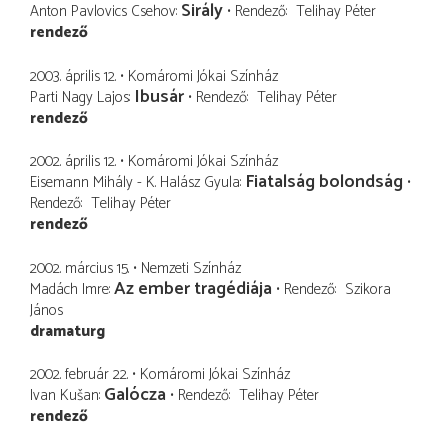
Sirály
Anton Pavlovics Csehov
Rendező
Telihay Péter
rendező
2003. április 12.
Komáromi Jókai Színház
Ibusár
Parti Nagy Lajos
Rendező
Telihay Péter
rendező
2002. április 12.
Komáromi Jókai Színház
Fiatalság bolondság
Eisemann Mihály - K. Halász Gyula
Rendező
Telihay Péter
rendező
2002. március 15.
Nemzeti Színház
Az ember tragédiája
Madách Imre
Rendező
Szikora
János
dramaturg
2002. február 22.
Komáromi Jókai Színház
Galócza
Ivan Kušan
Rendező
Telihay Péter
rendező