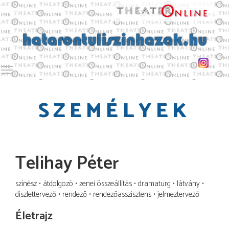
Toggle main menu visibility
SZEMÉLYEK
Telihay Péter
színész
átdolgozó
zenei összeállítás
dramaturg
látvány
díszlettervező
rendező
rendezőasszisztens
jelmeztervező
Életrajz