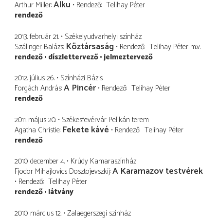
Alku
Arthur Miller
Rendező
Telihay Péter
rendező
2013. február 21.
Székelyudvarhelyi színház
Köztársaság
Szálinger Balázs
Rendező
Telihay Péter
m.v.
rendező
díszlettervező
jelmeztervező
2012. július 26.
Színházi Bázis
A Pincér
Forgách András
Rendező
Telihay Péter
rendező
2011. május 20.
Székesfevérvár Pelikán terem
Fekete kávé
Agatha Christie
Rendező
Telihay Péter
rendező
2010. december 4.
Krúdy Kamaraszínház
A Karamazov testvérek
Fjodor Mihajlovics Dosztojevszkij
Rendező
Telihay Péter
rendező
látvány
2010. március 12.
Zalaegerszegi színház