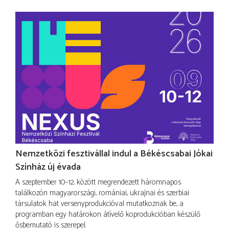
Nemzetközi fesztivállal indul a Békéscsabai Jókai
Színház új évada
A szeptember 10–12. között megrendezett háromnapos
találkozón magyarországi, romániai, ukrajnai és szerbiai
társulatok hat versenyprodukcióval mutatkoznak be, a
programban egy határokon átívelő koprodukcióban készülő
ősbemutató is szerepel.