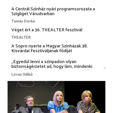
A Centrál Színház nyári programsorozata a
Szigliget Várudvarban
Tamás Dorka
Véget ért a 36. THEALTER fesztivál
THEALTER
A Sopro nyerte a Magyar Színházak 38.
Kisvárdai Fesztiváljának fődíját
„Egyedül lenni a színpadon olyan
biztonságérzetet ad, hogy lám, mindenki
más nélkül is megvagyok magammal…”
Lovas Ildikó