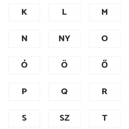
K
L
M
N
NY
O
Ó
Ö
Ő
P
Q
R
S
SZ
T