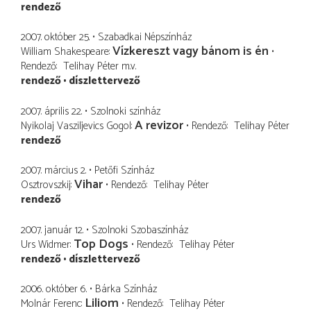
rendező
2007. október 25.
Szabadkai Népszínház
Vízkereszt vagy bánom is én
William Shakespeare
Rendező
Telihay Péter
m.v.
rendező
díszlettervező
2007. április 22.
Szolnoki színház
A revizor
Nyikolaj Vasziljevics Gogol
Rendező
Telihay Péter
rendező
2007. március 2.
Petőfi Színház
Vihar
Osztrovszkij
Rendező
Telihay Péter
rendező
2007. január 12.
Szolnoki Szobaszínház
Top Dogs
Urs Widmer
Rendező
Telihay Péter
rendező
díszlettervező
2006. október 6.
Bárka Színház
Liliom
Molnár Ferenc
Rendező
Telihay Péter