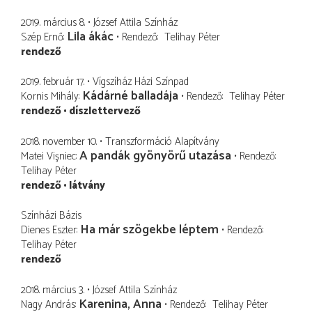
2019. március 8.
József Attila Színház
Lila ákác
Szép Ernő
Rendező
Telihay Péter
rendező
2019. február 17.
Vígszíház Házi Színpad
Kádárné balladája
Kornis Mihály
Rendező
Telihay Péter
rendező
díszlettervező
2018. november 10.
Transzformáció Alapítvány
A pandák gyönyörű utazása
Matei Vişniec
Rendező
Telihay Péter
rendező
látvány
Színházi Bázis
Ha már szögekbe léptem
Dienes Eszter
Rendező
Telihay Péter
rendező
2018. március 3.
József Attila Színház
Karenina, Anna
Nagy András
Rendező
Telihay Péter