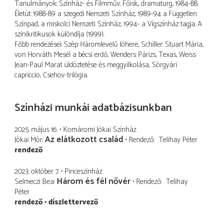
Tanulmányok: Színház- és Filmműv. Főisk., dramaturg, 1984-88.
Életút: 1988-89 a szegedi Nemzeti Színház, 1989-94 a Független
Színpad, a miskolci Nemzeti Színház, 1994- a Vígszínház tagja. A
színikritikusok különdíja (1999).
Főbb rendezései: Szép: Háromlevelű lóhere, Schiller: Stuart Mária,
von Horváth: Mesél a bécsi erdő, Wenders: Párizs, Texas, Weiss:
Jean-Paul Marat üldöztetése és meggyilkolása, Sörgyári
capriccio, Csehov-trilógia.
Színházi munkái adatbázisunkban
2025. május 16.
Komáromi Jókai Színház
Az elátkozott család
Jókai Mór
Rendező
Telihay Péter
rendező
2023. október 7.
Pinceszínház
Három és fél nővér
Selmeczi Bea
Rendező
Telihay
Péter
rendező
díszlettervező