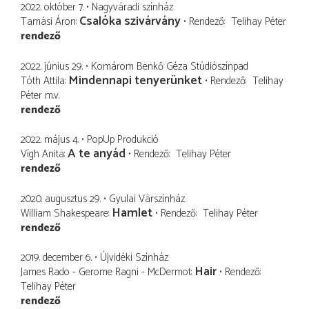
2022. október 7.
Nagyváradi színház
Csalóka szivárvány
Tamási Áron
Rendező
Telihay Péter
rendező
2022. június 29.
Komárom Benkő Géza Stúdiószínpad
Mindennapi tenyerünket
Tóth Attila
Rendező
Telihay
Péter
m.v.
rendező
2022. május 4.
PopUp Produkció
A te anyád
Vígh Anita
Rendező
Telihay Péter
rendező
2020. augusztus 29.
Gyulai Várszínház
Hamlet
William Shakespeare
Rendező
Telihay Péter
rendező
2019. december 6.
Újvidéki Színház
Hair
James Rado - Gerome Ragni - McDermot
Rendező
Telihay Péter
rendező