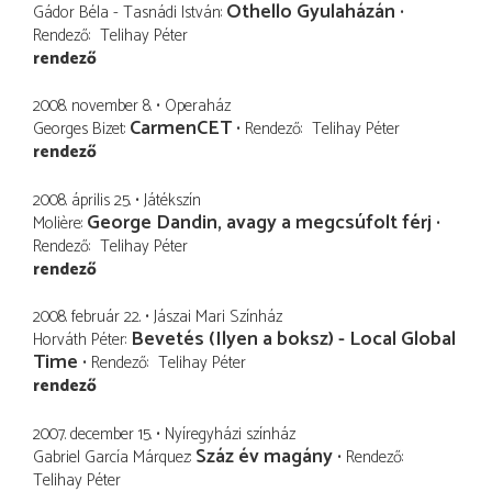
Othello Gyulaházán
Gádor Béla - Tasnádi István
Rendező
Telihay Péter
rendező
2008. november 8.
Operaház
CarmenCET
Georges Bizet
Rendező
Telihay Péter
rendező
2008. április 25.
Játékszín
George Dandin, avagy a megcsúfolt férj
Molière
Rendező
Telihay Péter
rendező
2008. február 22.
Jászai Mari Színház
Bevetés (Ilyen a boksz) - Local Global
Horváth Péter
Time
Rendező
Telihay Péter
rendező
2007. december 15.
Nyíregyházi színház
Száz év magány
Gabriel García Márquez
Rendező
Telihay Péter