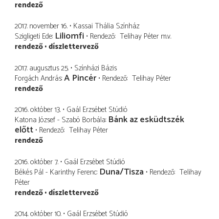
rendező
2017. november 16.
Kassai Thália Színház
Liliomfi
Szigligeti Ede
Rendező
Telihay Péter
m.v.
rendező
díszlettervező
2017. augusztus 25.
Színházi Bázis
A Pincér
Forgách András
Rendező
Telihay Péter
rendező
2016. október 13.
Gaál Erzsébet Stúdió
Bánk az esküdtszék
Katona József - Szabó Borbála
előtt
Rendező
Telihay Péter
rendező
2016. október 7.
Gaál Erzsébet Stúdió
Duna/Tisza
Békés Pál - Karinthy Ferenc
Rendező
Telihay
Péter
rendező
díszlettervező
2014. október 10.
Gaál Erzsébet Stúdió