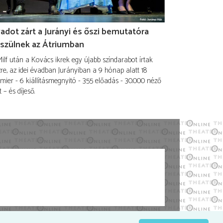
adot zárt a Jurányi és őszi bemutatóra
szülnek az Átriumban
ilf után a Kovács ikrek egy újabb színdarabot írtak
re, az idei évadban Jurányiban a 9 hónap alatt 18
mier - 6 kiállításmegnyitó - 355 előadás - 30.000 néző
t – és díjeső.