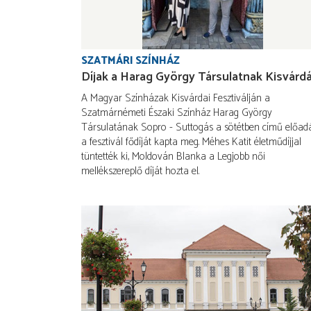
SZATMÁRI SZÍNHÁZ
Díjak a Harag György Társulatnak Kisvárd
A Magyar Színházak Kisvárdai Fesztiválján a
Szatmárnémeti Északi Színház Harag György
Társulatának Sopro - Suttogás a sötétben című előad
a fesztivál fődíját kapta meg. Méhes Katit életműdíjjal
tüntették ki, Moldován Blanka a Legjobb női
mellékszereplő díját hozta el.