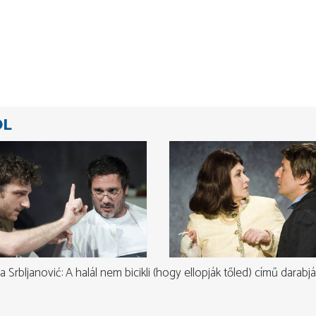
ÓL
rbljanović: A halál nem bicikli (hogy ellopják tőled) című darabjá