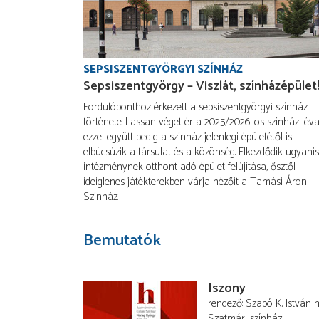
SEPSISZENTGYÖRGYI SZÍNHÁZ
Sepsiszentgyörgy – Viszlát, színházépület
Fordulóponthoz érkezett a sepsiszentgyörgyi színház
története. Lassan véget ér a 2025/2026-os színházi éva
ezzel együtt pedig a színház jelenlegi épületétől is
elbúcsúzik a társulat és a közönség. Elkezdődik ugyanis
intézménynek otthont adó épület felújítása, ősztől
ideiglenes játékterekben várja nézőit a Tamási Áron
Színház.
Bemutatók
Iszony
rendező
Szabó K. István
m
Szatmári színház