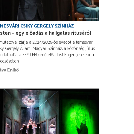
MESVÁRI CSIKY GERGELY SZÍNHÁZ
sten – egy előadás a hallgatás rítusáról
mutatóval zárja a 2024/2025-ös évadot a temesvári
ky Gergely Állami Magyar Színház, a közönség július
án láthatja a FESTEN című előadást Eugen Jebeleanu
ndezésében.
áva Enikő