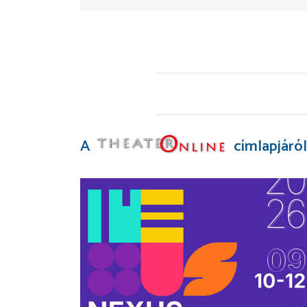
A
címlapjáról