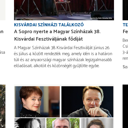
KISVÁRDAI SZÍNHÁZI TALÁLKOZÓ
TE
án
A Sopro nyerte a Magyar Színházak 38.
Fe
Kisvárdai Fesztiváljának fődíját
Be
Csi
A Magyar Színházak 38. Kisvárdai Fesztiválját június 26.
ása
3-
és július 4. között rendezték meg, amely idén is a határon
re
túli és az anyaországi magyar színházak legizgalmasabb
előadásait, alkotóit és közönségét gyűjtötte egybe.
Sz