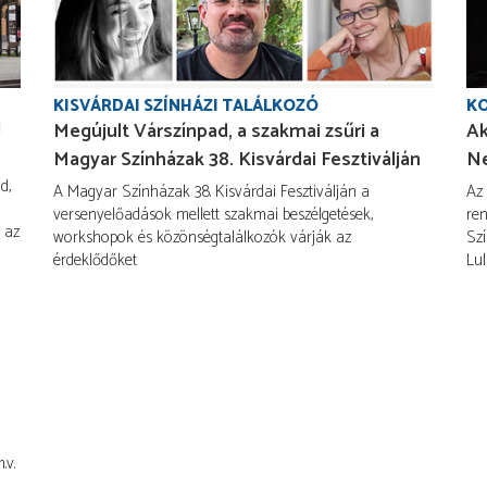
KISVÁRDAI SZÍNHÁZI TALÁLKOZÓ
KO
!
Megújult Várszínpad, a szakmai zsűri a
Ak
Magyar Színházak 38. Kisvárdai Fesztiválján
Ne
d,
A Magyar Színházak 38. Kisvárdai Fesztiválján a
Az
versenyelőadások mellett szakmai beszélgetések,
ren
 az
workshopok és közönségtalálkozók várják az
Szí
érdeklődőket
Lul
.v.