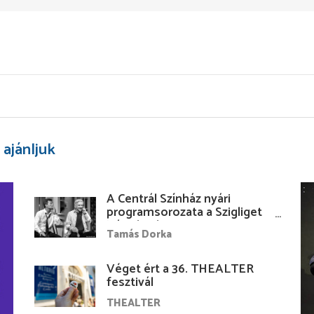
 ajánljuk
A Centrál Színház nyári
programsorozata a Szigliget
Várudvarban
Tamás Dorka
Véget ért a 36. THEALTER
fesztivál
THEALTER