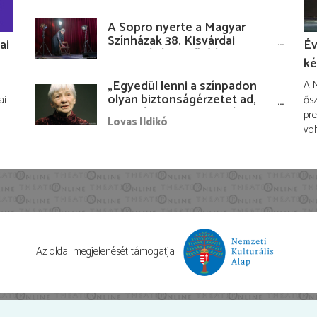
A Sopro nyerte a Magyar
Színházak 38. Kisvárdai
ai
Év
Fesztiváljának fődíját
ké
„Egyedül lenni a színpadon
A M
olyan biztonságérzetet ad,
ai
ősz
hogy lám, mindenki más
pre
Lovas Ildikó
nélkül is megvagyok
vol
magammal…”
Az oldal megjelenését támogatja: