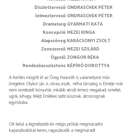
díszlettervező
ONDRASCHEK PÉTER
jelmeztervező
ONDRASCHEK PÉTER
dramaturg
GYARMATI KATA
koncepció
MEZEI KINGA
alapszöveg
KARÁCSONYI ZSOLT
zeneszerző
MEZEI SZILÁRD
ügyelő
ZONGOR RÉKA
rendezőasszisztens
KÉPÍRÓ DOROTTYA
A Kerítés mögött él az Öreg. Hasonlít is valamelyest más
öregekre. Olykor jár, ír, olvas, eszik… néha társalog is. Elméje már
nem rendezett könyvtár, inkább sérült lemez: megakad, ismétel,
ugrik, kihagy, felejt. Emlékei szétcsúsznak, átcsorognak
egymásba.
Ott belül a legmélyebb én mégis próbál megmaradni:
kapaszkodókat keres, ragaszkodik a megmaradt