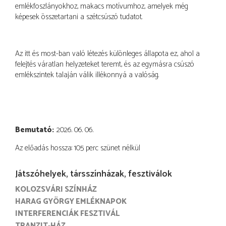
emlékfoszlányokhoz, makacs motívumhoz, amelyek még
képesek összetartani a szétcsúszó tudatot.
Az itt és most-ban való létezés különleges állapota ez, ahol a
felejtés váratlan helyzeteket teremt, és az egymásra csúszó
emlékszintek talaján válik illékonnyá a valóság.
Bemutató
2026. 06. 06.
Az előadás hossza: 105 perc szünet nélkül
Játszóhelyek, társszínházak, fesztiválok
KOLOZSVÁRI SZÍNHÁZ
HARAG GYÖRGY EMLÉKNAPOK
INTERFERENCIÁK FESZTIVÁL
TRANZIT-HÁZ