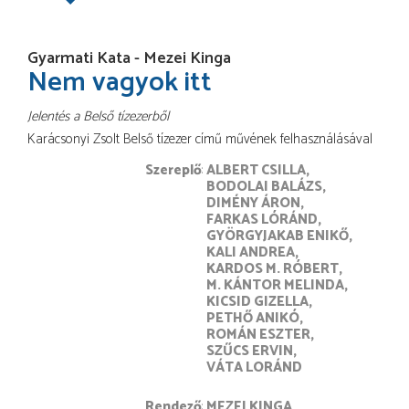
Gyarmati Kata - Mezei Kinga
Nem vagyok itt
Jelentés a Belső tízezerből
Karácsonyi Zsolt Belső tízezer című művének felhasználásával
Szereplő
ALBERT CSILLA
BODOLAI BALÁZS
DIMÉNY ÁRON
FARKAS LÓRÁND
GYÖRGYJAKAB ENIKŐ
KALI ANDREA
KARDOS M. RÓBERT
M. KÁNTOR MELINDA
KICSID GIZELLA
PETHŐ ANIKÓ
ROMÁN ESZTER
SZŰCS ERVIN
VÁTA LORÁND
rendező
MEZEI KINGA