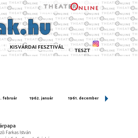
KISVÁRDAI FESZTIVÁL
TESZT
. február
1962. január
1961. december
1961. november
árpapa
ező
Farkas István