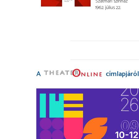
Szatmári színház
1962. július 22.
A
címlapjáról