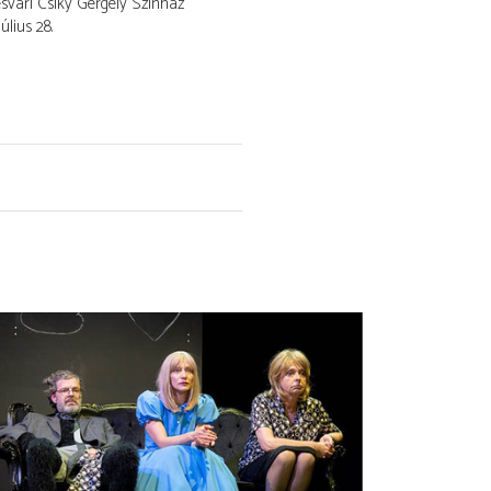
vári Csiky Gergely Színház
július 28.