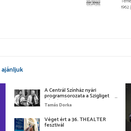
Temes
1962. 
 ajánljuk
A Centrál Színház nyári
programsorozata a Szigliget
Várudvarban
Tamás Dorka
Véget ért a 36. THEALTER
fesztivál