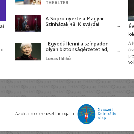
THEALTER
A Sopro nyerte a Magyar
Színházak 38. Kisvárdai
ai
Év
Fesztiváljának fődíját
ké
„Egyedül lenni a színpadon
A M
olyan biztonságérzetet ad,
ai
ősz
hogy lám, mindenki más
pre
Lovas Ildikó
nélkül is megvagyok
vol
magammal…”
Az oldal megjelenését támogatja: