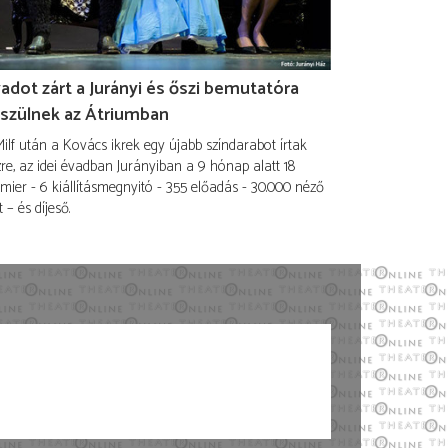
adot zárt a Jurányi és őszi bemutatóra
szülnek az Átriumban
ilf után a Kovács ikrek egy újabb színdarabot írtak
re, az idei évadban Jurányiban a 9 hónap alatt 18
mier - 6 kiállításmegnyitó - 355 előadás - 30.000 néző
t – és díjeső.