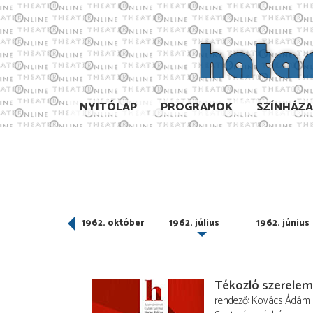
NYITÓLAP
PROGRAMOK
SZÍNHÁZ
962. november
1962. október
1962. július
1962. június
Tékozló szerelem
rendező
Kovács Ádám