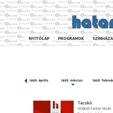
NYITÓLAP
PROGRAMOK
SZÍNHÁZ
958. május
1958. április
1958. március
1958. februá
Tacskó
rendező
Farkas István