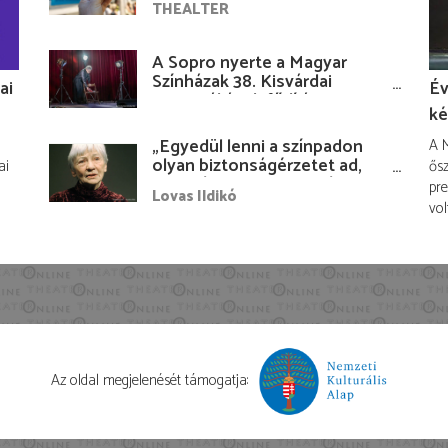
THEALTER
A Sopro nyerte a Magyar
Színházak 38. Kisvárdai
ai
Év
Fesztiváljának fődíját
ké
„Egyedül lenni a színpadon
A M
olyan biztonságérzetet ad,
ai
ősz
hogy lám, mindenki más
pre
Lovas Ildikó
nélkül is megvagyok
vol
magammal…”
Az oldal megjelenését támogatja: