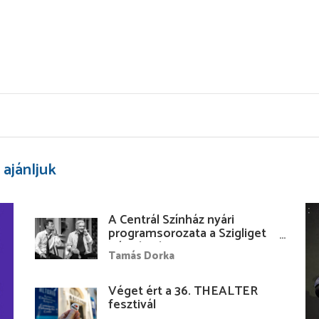
 ajánljuk
A Centrál Színház nyári
programsorozata a Szigliget
Várudvarban
Tamás Dorka
Véget ért a 36. THEALTER
fesztivál