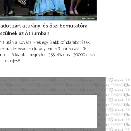
adot zárt a Jurányi és őszi bemutatóra
szülnek az Átriumban
ilf után a Kovács ikrek egy újabb színdarabot írtak
re, az idei évadban Jurányiban a 9 hónap alatt 18
mier - 6 kiállításmegnyitó - 355 előadás - 30.000 néző
t – és díjeső.