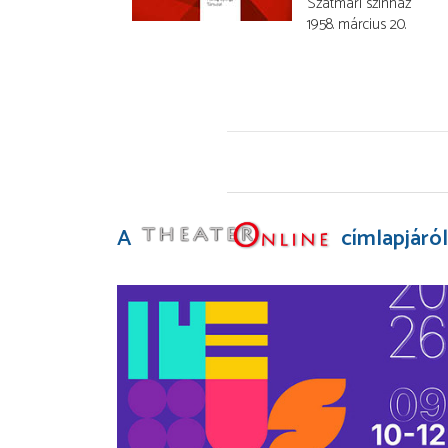
Szatmári színház
1958. március 20.
A
címlapjáról