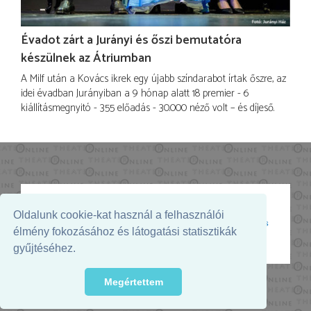
Évadot zárt a Jurányi és őszi bemutatóra
készülnek az Átriumban
A Milf után a Kovács ikrek egy újabb színdarabot írtak őszre, az
idei évadban Jurányiban a 9 hónap alatt 18 premier - 6
kiállításmegnyitó - 355 előadás - 30.000 néző volt – és díjeső.
Oldalunk cookie-kat használ a felhasználói
Az oldal megjelenését támogatja:
élmény fokozásához és látogatási statisztikák
gyűjtéséhez.
Megértettem
© 2026. - THEATER Online -
theater.hu