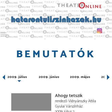
Toggle main menu visibility
BEMUTATÓK
us
2009. július
2009. június
2009. május
2009. 
Ahogy tetszik
rendező
Vidnyánszky Attila
Gyulai Várszínház
2009. július 2.