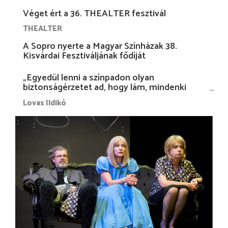
Véget ért a 36. THEALTER fesztivál
THEALTER
A Sopro nyerte a Magyar Színházak 38.
Kisvárdai Fesztiváljának fődíját
„Egyedül lenni a színpadon olyan
biztonságérzetet ad, hogy lám, mindenki
más nélkül is megvagyok magammal…”
Lovas Ildikó