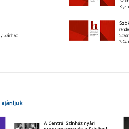
Szatm
1974. 
Szó
rend
ly Színház
Szatm
1974.
 ajánljuk
A Centrál Színház nyári
programsorozata a Szigliget