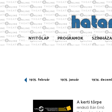
NYITÓLAP
PROGRAMOK
SZÍNHÁZ
975. március
1975. február
1975. január
1974. decem
A kerti törpe
rendező
Bán Ernő