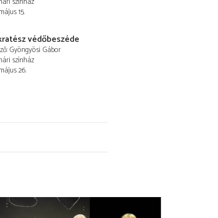
ári színház
május 15.
kratész védőbeszéde
ező
Gyöngyösi Gábor
ári színház
 május 26.