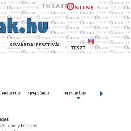
KISVÁRDAI FESZTIVÁL
TESZT
. augusztus
1974. június
1974. május
1974. április
iget
ező
Tömöry Péter
m.v.