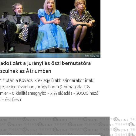
adot zárt a Jurányi és őszi bemutatóra
szülnek az Átriumban
ilf után a Kovács ikrek egy újabb színdarabot írtak
re, az idei évadban Jurányiban a 9 hónap alatt 18
mier - 6 kiállításmegnyitó - 355 előadás - 30.000 néző
t – és díjeső.