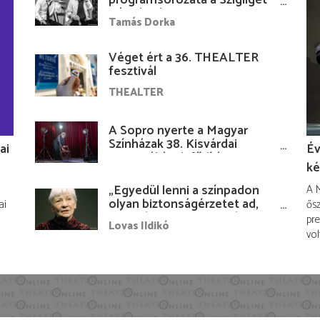
Várudvarban
Tamás Dorka
Véget ért a 36. THEALTER
fesztivál
THEALTER
A Sopro nyerte a Magyar
Színházak 38. Kisvárdai
ai
Év
Fesztiváljának fődíját
ké
„Egyedül lenni a színpadon
A M
olyan biztonságérzetet ad,
ai
ősz
hogy lám, mindenki más
pre
Lovas Ildikó
nélkül is megvagyok
vol
magammal…”