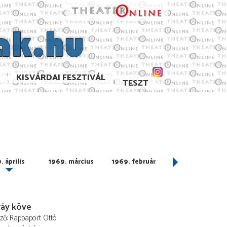
KISVÁRDAI FESZTIVÁL
TESZT
. április
1969. március
1969. február
1969. január
ráy köve
ező
Rappaport Ottó