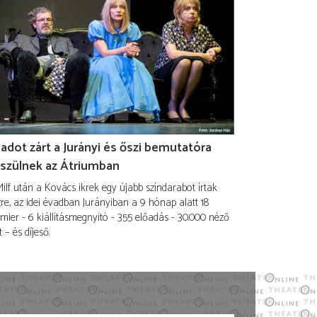
adot zárt a Jurányi és őszi bemutatóra
szülnek az Átriumban
ilf után a Kovács ikrek egy újabb színdarabot írtak
re, az idei évadban Jurányiban a 9 hónap alatt 18
mier - 6 kiállításmegnyitó - 355 előadás - 30.000 néző
t – és díjeső.