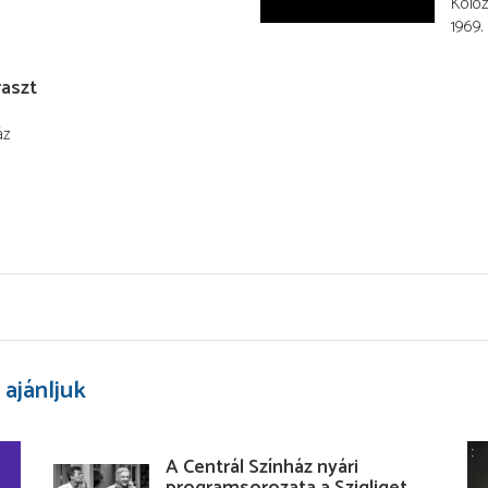
Koloz
1969. 
raszt
áz
 ajánljuk
A Centrál Színház nyári
programsorozata a Szigliget