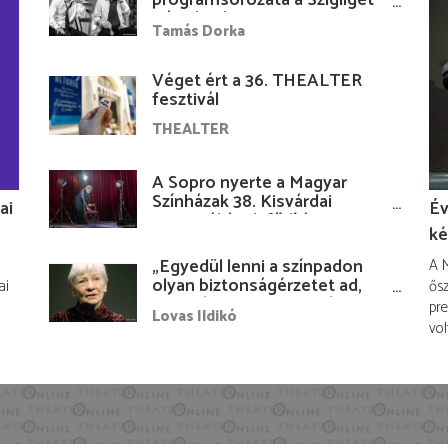
Várudvarban
Tamás Dorka
Véget ért a 36. THEALTER
fesztivál
THEALTER
A Sopro nyerte a Magyar
Színházak 38. Kisvárdai
ai
Év
Fesztiváljának fődíját
ké
„Egyedül lenni a színpadon
A M
olyan biztonságérzetet ad,
ai
ősz
hogy lám, mindenki más
pre
Lovas Ildikó
nélkül is megvagyok
vol
magammal…”