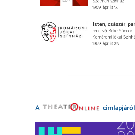
Szatmári színház
1969. április 13.
Isten, császár, pa
rendező
Beke Sándor
Komáromi Jókai Szính
1969. április 25.
A
címlapjáról