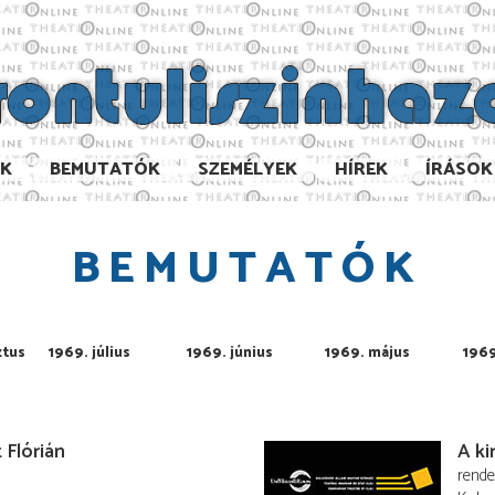
AK
BEMUTATÓK
SZEMÉLYEK
HÍREK
ÍRÁSOK
BEMUTATÓK
ztus
1969. július
1969. június
1969. május
1969
 Flórián
A ki
rend