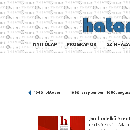
NYITÓLAP
PROGRAMOK
SZÍNHÁZ
969. november
1969. október
1969. szeptember
1969. augus
Jámborlelkű Szent
rendező
Kovács Ádám