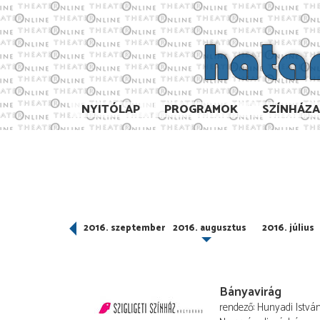
NYITÓLAP
PROGRAMOK
SZÍNHÁZ
016. október
2016. szeptember
2016. augusztus
2016. július
Bányavirág
rendező
Hunyadi Istvá