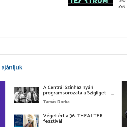
Udva
2016.
 ajánljuk
A Centrál Színház nyári
programsorozata a Szigliget
Várudvarban
Tamás Dorka
Véget ért a 36. THEALTER
fesztivál