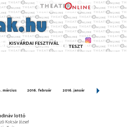
KISVÁRDAI FESZTIVÁL
TESZT
. március
2016. február
2016. január
2015. december
dináv lottó
ező
Kolcsár József