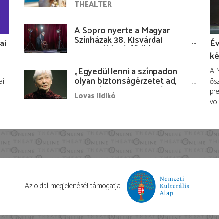
THEALTER
A Sopro nyerte a Magyar
Színházak 38. Kisvárdai
ai
Év
Fesztiváljának fődíját
ké
„Egyedül lenni a színpadon
A M
olyan biztonságérzetet ad,
ai
ősz
hogy lám, mindenki más
pre
Lovas Ildikó
nélkül is megvagyok
vol
magammal…”
Az oldal megjelenését támogatja: