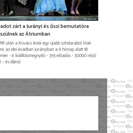
adot zárt a Jurányi és őszi bemutatóra
szülnek az Átriumban
ilf után a Kovács ikrek egy újabb színdarabot írtak
re, az idei évadban Jurányiban a 9 hónap alatt 18
mier - 6 kiállításmegnyitó - 355 előadás - 30.000 néző
t – és díjeső.