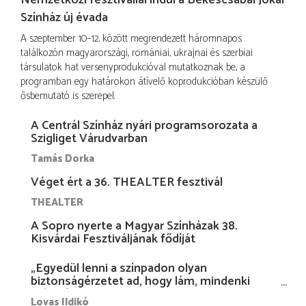
Nemzetközi fesztivállal indul a Békéscsabai Jókai
Színház új évada
A szeptember 10–12. között megrendezett háromnapos
találkozón magyarországi, romániai, ukrajnai és szerbiai
társulatok hat versenyprodukcióval mutatkoznak be, a
programban egy határokon átívelő koprodukcióban készülő
ősbemutató is szerepel.
A Centrál Színház nyári programsorozata a
Szigliget Várudvarban
Tamás Dorka
Véget ért a 36. THEALTER fesztivál
THEALTER
A Sopro nyerte a Magyar Színházak 38.
Kisvárdai Fesztiváljának fődíját
„Egyedül lenni a színpadon olyan
biztonságérzetet ad, hogy lám, mindenki
más nélkül is megvagyok magammal…”
Lovas Ildikó