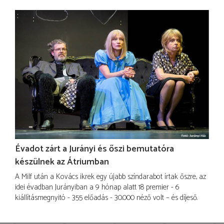
Évadot zárt a Jurányi és őszi bemutatóra
készülnek az Átriumban
A Milf után a Kovács ikrek egy újabb színdarabot írtak őszre, az
idei évadban Jurányiban a 9 hónap alatt 18 premier - 6
kiállításmegnyitó - 355 előadás - 30.000 néző volt – és díjeső.