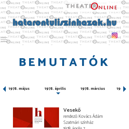
Toggle main menu visibility
BEMUTATÓK
1978. május
1978. április
1978. március
1978. 
Vesekő
rendező
Kovács Ádám
Szatmári színház
1978. április 7.