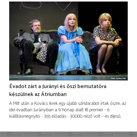
Évadot zárt a Jurányi és őszi bemutatóra
készülnek az Átriumban
A Milf után a Kovács ikrek egy újabb színdarabot írtak őszre, az
idei évadban Jurányiban a 9 hónap alatt 18 premier - 6
kiállításmegnyitó - 355 előadás - 30.000 néző volt – és díjeső.