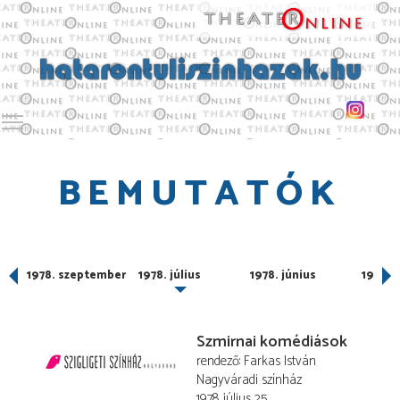
Toggle main menu visibility
BEMUTATÓK
1978. szeptember
1978. július
1978. június
1978. 
Szmirnai komédiások
rendező
Farkas István
Nagyváradi színház
1978. július 25.