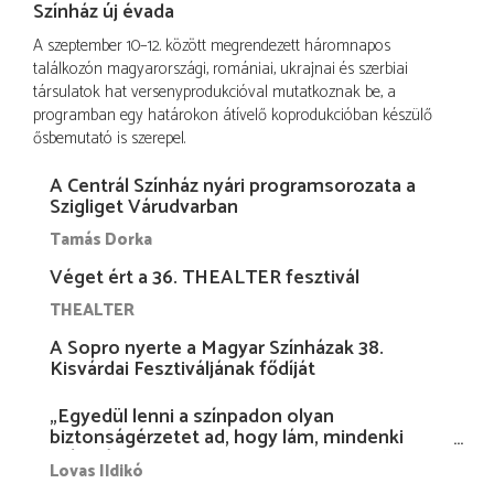
Színház új évada
A szeptember 10–12. között megrendezett háromnapos
találkozón magyarországi, romániai, ukrajnai és szerbiai
társulatok hat versenyprodukcióval mutatkoznak be, a
programban egy határokon átívelő koprodukcióban készülő
ősbemutató is szerepel.
A Centrál Színház nyári programsorozata a
Szigliget Várudvarban
Tamás Dorka
Véget ért a 36. THEALTER fesztivál
THEALTER
A Sopro nyerte a Magyar Színházak 38.
Kisvárdai Fesztiváljának fődíját
„Egyedül lenni a színpadon olyan
biztonságérzetet ad, hogy lám, mindenki
más nélkül is megvagyok magammal…”
Lovas Ildikó