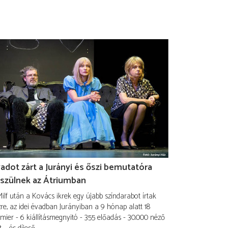
adot zárt a Jurányi és őszi bemutatóra
szülnek az Átriumban
ilf után a Kovács ikrek egy újabb színdarabot írtak
re, az idei évadban Jurányiban a 9 hónap alatt 18
mier - 6 kiállításmegnyitó - 355 előadás - 30.000 néző