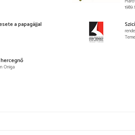
Maros
1989. 
sete a papagájjal
Szic
rend
Temes
 hercegnő
in Oniga