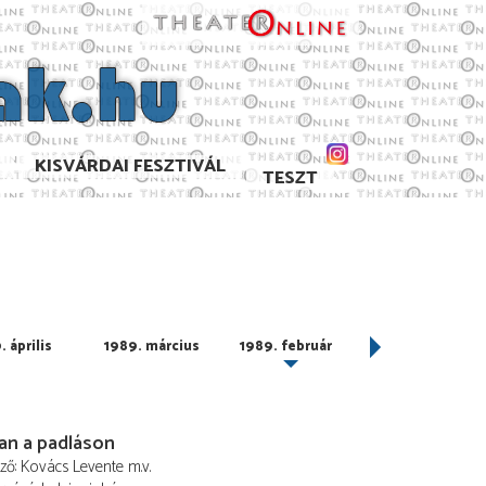
KISVÁRDAI FESZTIVÁL
TESZT
. április
1989. március
1989. február
1989. január
an a padláson
ező
Kovács Levente
m.v.