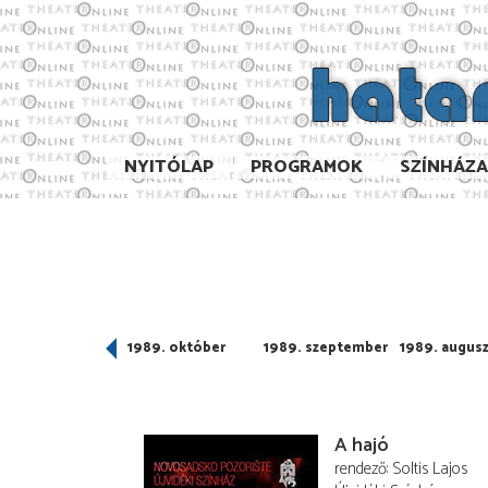
NYITÓLAP
PROGRAMOK
SZÍNHÁZ
989. november
1989. október
1989. szeptember
1989. augus
A hajó
rendező
Soltis Lajos