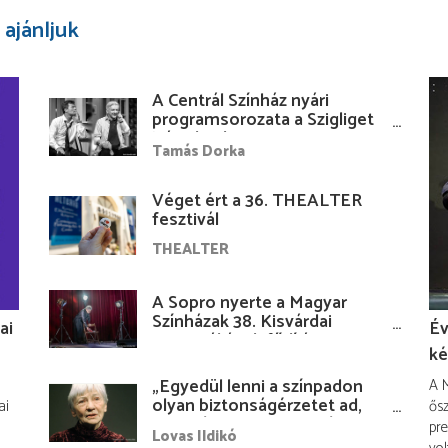
 ajánljuk
A Centrál Színház nyári
programsorozata a Szigliget
Várudvarban
Tamás Dorka
Véget ért a 36. THEALTER
fesztivál
THEALTER
A Sopro nyerte a Magyar
Színházak 38. Kisvárdai
ai
Év
Fesztiváljának fődíját
ké
„Egyedül lenni a színpadon
A M
olyan biztonságérzetet ad,
ai
ősz
hogy lám, mindenki más
pre
Lovas Ildikó
nélkül is megvagyok