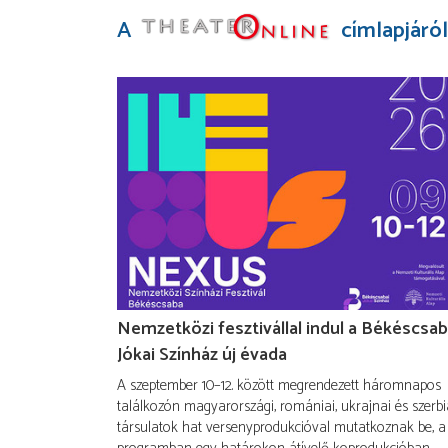
A
címlapjáról
Nemzetközi fesztivállal indul a Békéscsab
Jókai Színház új évada
A szeptember 10–12. között megrendezett háromnapos
találkozón magyarországi, romániai, ukrajnai és szerbi
társulatok hat versenyprodukcióval mutatkoznak be, a