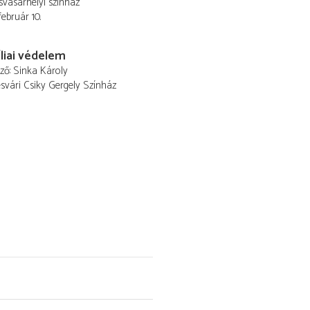
vásárhelyi szinház
február 10.
íliai védelem
ező
Sinka Károly
vári Csiky Gergely Színház