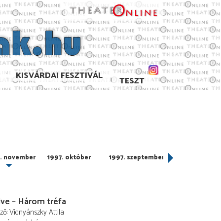
KISVÁRDAI FESZTIVÁL
TESZT
. november
1997. október
1997. szeptember
1997. augusztus
ve – Három tréfa
ező
Vidnyánszky Attila