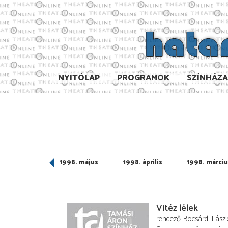
NYITÓLAP
PROGRAMOK
SZÍNHÁZ
998. június
1998. május
1998. április
1998. márci
Vitéz lélek
rendező
Bocsárdi Lászl