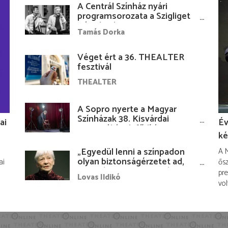
A Centrál Színház nyári
programsorozata a Szigliget
Várudvarban
Tamás Dorka
Véget ért a 36. THEALTER
fesztivál
THEALTER
A Sopro nyerte a Magyar
Színházak 38. Kisvárdai
ai
Év
Fesztiváljának fődíját
ké
„Egyedül lenni a színpadon
A M
olyan biztonságérzetet ad,
ai
ősz
hogy lám, mindenki más
pre
Lovas Ildikó
nélkül is megvagyok
vol
magammal…”