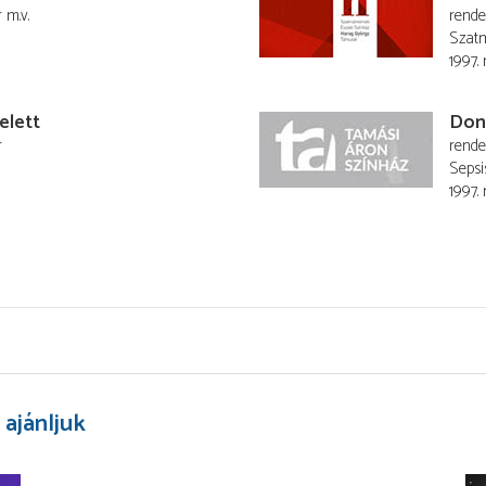
r
m.v.
rend
Szatm
1997.
elett
Don
r
rend
Sepsi
1997.
 ajánljuk