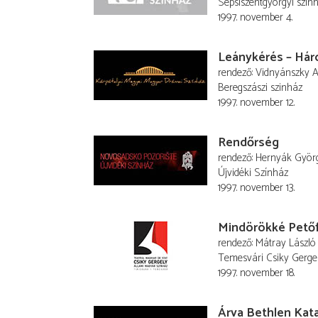
Sepsiszentgyörgyi szín
1997. november 4.
Leánykérés – Hár
rendező
Vidnyánszky At
Beregszászi szinház
1997. november 12.
Rendőrség
rendező
Hernyák Györ
Újvidéki Színház
1997. november 13.
Mindörökké Petőf
rendező
Mátray László
Temesvári Csiky Gerge
1997. november 18.
Árva Bethlen Kat