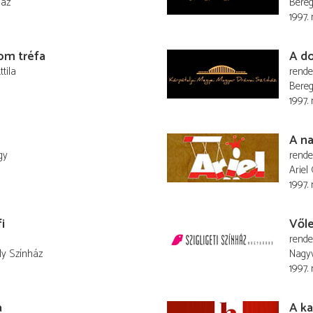
ház
Bereg
1997.
om tréfa
A do
tila
rend
Bereg
1997.
A n
gy
rend
Ariel
1997.
i
Vől
rend
ly Színház
Nagyv
1997.
a
A ka