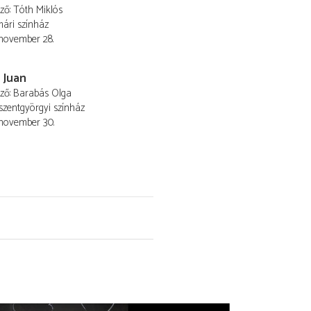
ező
Tóth Miklós
ári színház
 november 28.
 Juan
ező
Barabás Olga
szentgyörgyi színház
 november 30.