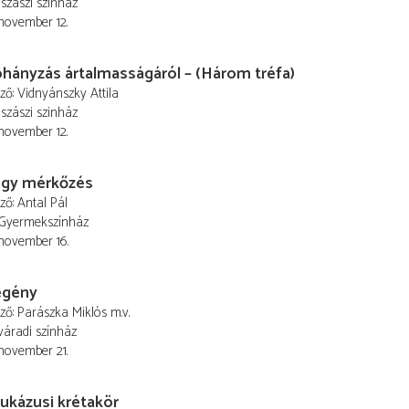
szászi szinház
 november 12.
hányzás ártalmasságáról – (Három tréfa)
ező
Vidnyánszky Attila
szászi szinház
 november 12.
agy mérkőzés
ező
Antal Pál
 Gyermekszínház
 november 16.
egény
ező
Parászka Miklós
m.v.
áradi színház
 november 21.
ukázusi krétakör