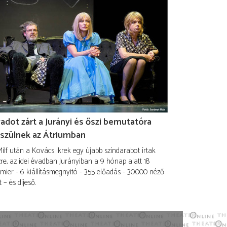
adot zárt a Jurányi és őszi bemutatóra
szülnek az Átriumban
ilf után a Kovács ikrek egy újabb színdarabot írtak
re, az idei évadban Jurányiban a 9 hónap alatt 18
mier - 6 kiállításmegnyitó - 355 előadás - 30.000 néző
t – és díjeső.