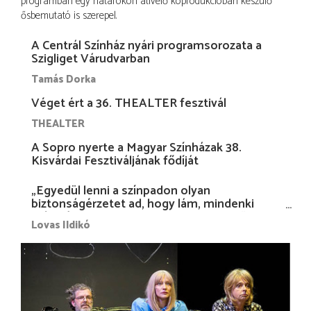
programban egy határokon átívelő koprodukcióban készülő
ősbemutató is szerepel.
A Centrál Színház nyári programsorozata a
Szigliget Várudvarban
Tamás Dorka
Véget ért a 36. THEALTER fesztivál
THEALTER
A Sopro nyerte a Magyar Színházak 38.
Kisvárdai Fesztiváljának fődíját
„Egyedül lenni a színpadon olyan
biztonságérzetet ad, hogy lám, mindenki
más nélkül is megvagyok magammal…”
Lovas Ildikó