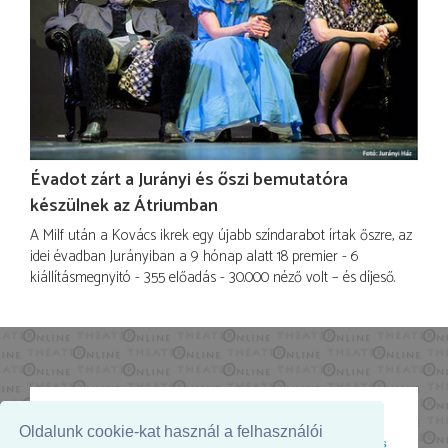
Évadot zárt a Jurányi és őszi bemutatóra
készülnek az Átriumban
A Milf után a Kovács ikrek egy újabb színdarabot írtak őszre, az
idei évadban Jurányiban a 9 hónap alatt 18 premier - 6
kiállításmegnyitó - 355 előadás - 30.000 néző volt – és díjeső.
Oldalunk cookie-kat használ a felhasználói
Az oldal megjelenését támogatja: