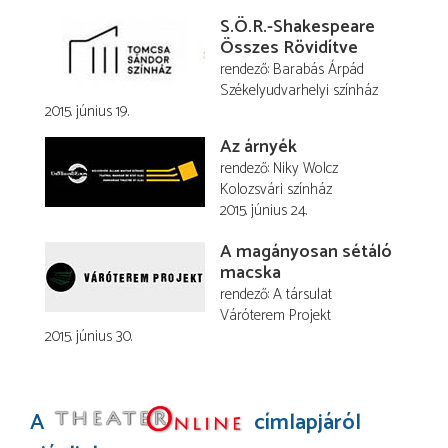
S.Ö.R.-Shakespeare
Összes Rövidítve
rendező
Barabás Árpád
Székelyudvarhelyi színház
2015. június 19.
Az árnyék
rendező
Niky Wolcz
Kolozsvári színház
2015. június 24.
A magányosan sétáló
macska
rendező
A társulat
Váróterem Projekt
2015. június 30.
A
címlapjáról