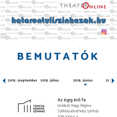
Toggle main menu visibility
BEMUTATÓK
2015. szeptember
2015. július
2015. június
2015. 
Az égig érő fa
rendező
Nagy Regina
Székelyudvarhelyi színház
2015. június 4.