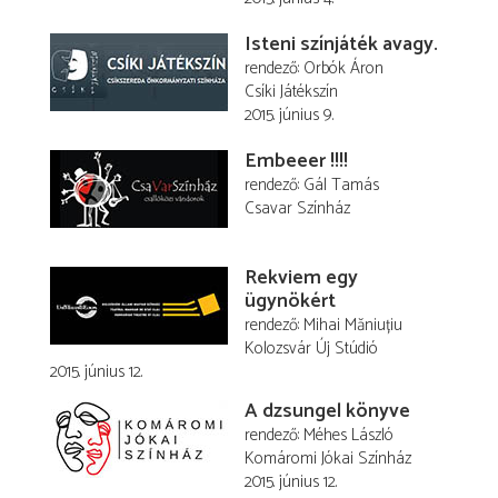
Isteni színjáték avagy.
rendező
Orbók Áron
Csíki Játékszín
2015. június 9.
Embeeer !!!!
rendező
Gál Tamás
Csavar Színház
Rekviem egy
ügynökért
rendező
Mihai Măniuțiu
Kolozsvár Új Stúdió
2015. június 12.
A dzsungel könyve
rendező
Méhes László
Komáromi Jókai Színház
2015. június 12.