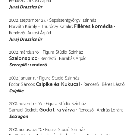
Rendező
Árkosi Árpád
Juraj Drazsics úr
2002. szeptember 27.
Sepsiszentgyörgyi színház
Filléres komédia
Horváth Károly - Thuróczy Katalin
Rendező
Árkosi Árpád
Juraj Drazsics úr
2002. március 16.
Figura Stúdió Színház
Szalonspicc
Rendező
Barabás Árpád
Szereplő
rendező
2002. január 11.
Figura Stúdió Színház
Csipike és Kukucsi
Fodor Sándor
Rendező
Béres László
Csipike
2001. november 16.
Figura Stúdió Színház
Godot-ra várva
Samuel Beckett
Rendező
András Lóránt
Estragon
2001. augusztus 17.
Figura Stúdió Színház