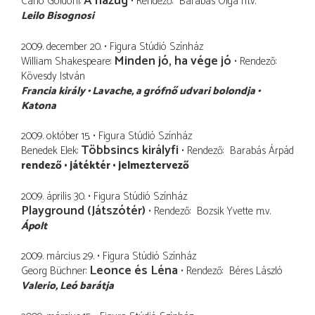
A hazug
Carlo Goldoni
Rendező
Barabás Olga
m.v.
Leilo Bisognosi
2009. december 20.
Figura Stúdió Színház
Minden jó, ha vége jó
William Shakespeare
Rendező
Kövesdy István
Francia király
Lavache
a grófnő udvari bolondja
Katona
2009. október 15.
Figura Stúdió Színház
Többsincs királyfi
Benedek Elek
Rendező
Barabás Árpád
rendező
játéktér
jelmeztervező
2009. április 30.
Figura Stúdió Színház
Playground (Játszótér)
Rendező
Bozsik Yvette
m.v.
Ápolt
2009. március 29.
Figura Stúdió Színház
Leonce és Léna
Georg Büchner
Rendező
Béres László
Valerio
Leó barátja