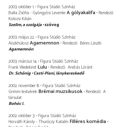
2003. október 1.
Figura Stúdió Színház
A gólyakalifa
Balla Zsófia - Gyöngyösi Levente
Rendező
Kolozsi Kilián
Szelim
a szolgája
szöveg
2003. május 22.
Figura Stúdió Színház
Agamemnon
Aiszkhülosz
Rendező
Béres László
Agamemnón
2003. március 14.
Figura Stúdió Színház
Lulu
Frank Wedekind
Rendező
András Lóránt
Dr. Schönig
Casti-Piani
lánykereskedő
2002. november 8.
Figura Stúdió Színház
Brémai muzsikusok
Grimm testvérek
Rendező
A
társulat
Bohóc I.
2002. október 3.
Figura Stúdió Színház
Filléres komédia
Horváth Károly - Thuróczy Katalin