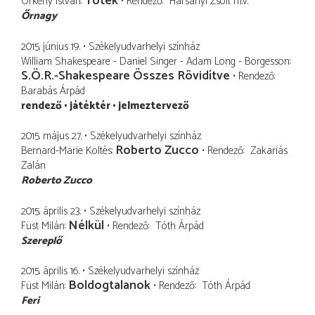
Tóték
Örkény István
Rendező
Harsányi Zsolt
m.v.
Őrnagy
2015. június 19.
Székelyudvarhelyi színház
William Shakespeare - Daniel Singer - Adam Long - Borgesson
S.Ö.R.-Shakespeare Összes Rövidítve
Rendező
Barabás Árpád
rendező
játéktér
jelmeztervező
2015. május 27.
Székelyudvarhelyi színház
Roberto Zucco
Bernard-Marie Koltès
Rendező
Zakariás
Zalán
Roberto Zucco
2015. április 23.
Székelyudvarhelyi színház
Nélkül
Füst Milán
Rendező
Tóth Árpád
Szereplő
2015. április 16.
Székelyudvarhelyi színház
Boldogtalanok
Füst Milán
Rendező
Tóth Árpád
Feri