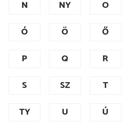
N
NY
O
Ó
Ö
Ő
P
Q
R
S
SZ
T
TY
U
Ú