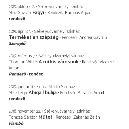
2019. október 2.
Székelyudvarhelyi színház
Fagyi
Miro Gavran
Rendező
Barabás Árpád
rendező
2019. április 1.
Székelyudvarhelyi színház
Terméketlen szépség
Rendező
Andrea Gavriliu
Szereplő
2019. március 7.
Székelyudvarhelyi színház
A mi kis városunk
Thornton Wilder
Rendező
Vladimir
Anton
Rendező
zenész
2019. január 11.
Figura Stúdió Színház
Abigail bulija
Mike Leigh
Rendező
Barabás Árpád
rendező
2018. november 22.
Székelyudvarhelyi színház
Műtét
Tomcsa Sándor
Rendező
Zakariás Zalán
Flambó