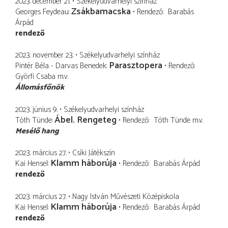
2023. december 21.
Székelyudvarhelyi színház
Zsákbamacska
Georges Feydeau
Rendező
Barabás
Árpád
rendező
2023. november 23.
Székelyudvarhelyi színház
Parasztopera
Pintér Béla - Darvas Benedek
Rendező
Györfi Csaba
m.v.
Állomásfőnök
2023. június 9.
Székelyudvarhelyi színház
Ábel. Rengeteg
Tóth Tünde
Rendező
Tóth Tünde
m.v.
Mesélő hang
2023. március 27.
Csíki Játékszín
Klamm háborúja
Kai Hensel
Rendező
Barabás Árpád
rendező
2023. március 27.
Nagy István Művészeti Középiskola
Klamm háborúja
Kai Hensel
Rendező
Barabás Árpád
rendező