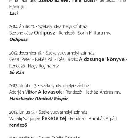
Szebb az élet halál után
Mihai Măniuțiu
Rendező
Mihai
Măniuțiu
Laci
2014. április 17.
Székelyudvarhelyi színház
Oidipusz
Szophoklész
Rendező
Sorin Militaru
m.v.
Oidipusz
2013. december 19.
Székelyudvarhelyi színház
A dzsungel könyve
Geszti Péter - Békés Pál - Dés László
Rendező
Nagy Regina
m.v.
Sír Kán
2013. október 3.
Székelyudvarhelyi színház
A lovasok
Adorján Viktor
Rendező
Hatházi András
m.v.
Manchaster (United) Gáspár
2013. június 13.
Székelyudvarhelyi színház
Fekete tej
Vaszilij Szigarjev
Rendező
Barabás Árpád
rendező