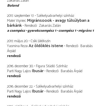
Zakariás Zalán
Bolond
2017. szeptember 17.
Székelyudvarhelyi színház
Migránsoook - avagy túlsúlyban a
Matei Vişniec
bárkánk
Rendező
Zakariás Zalán
a csempész
gyerekcsempész 1
csempész 1
migráns 1
2017. május 20.
Csíki Játékszín
Az öldöklés istene
Yasmina Reza
Rendező
Barabás
Árpád
rendező
2016. december 30.
Figura Stúdió Színház
Ibusár
Parti Nagy Lajos
Rendező
Barabás Árpád
rendező
2016. december 22.
Székelyudvarhelyi színház
Ibusár
Parti Nagy Lajos
Rendező
Barabás Árpád
rendező