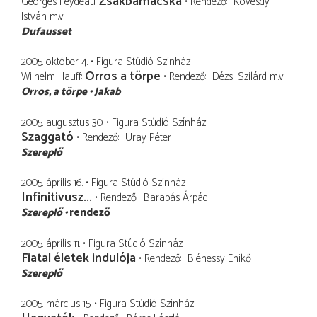
Zsákbamacska
Georges Feydeau
Rendező
Kövesdy
István
m.v.
Dufausset
2005. október 4.
Figura Stúdió Színház
Orros a törpe
Wilhelm Hauff
Rendező
Dézsi Szilárd
m.v.
Orros, a törpe
Jakab
2005. augusztus 30.
Figura Stúdió Színház
Szaggató
Rendező
Uray Péter
Szereplő
2005. április 16.
Figura Stúdió Színház
Infinitivusz...
Rendező
Barabás Árpád
Szereplő
rendező
2005. április 11.
Figura Stúdió Színház
Fiatal életek indulója
Rendező
Blénessy Enikő
Szereplő
2005. március 15.
Figura Stúdió Színház