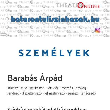
Toggle main menu visibility
SZEMÉLYEK
Barabás Árpád
színész
zenei szerkesztő
játéktér
mozgás
szöveg
rendező
díszlettervező
jelmeztervező
zenész
tanácsadó
Színházi munkái adatbázisunkban