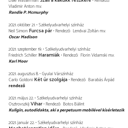
Száll a kakukk fészkére
Dale Wasserman
Rendező
Vladimir Anton
m.v.
Randle P. Mcmurphy
2021. október 21.
Székelyudvarhelyi színház
Furcsa pár
Neil Simon
Rendező
Lendvai Zoltán
m.v.
Oscar Madison
2021. szeptember 19.
Székelyudvarhelyi színház
Haramiák
Friedrich Schiller
Rendező
Florin Vidamski
m.v.
Karl Moor
2021. augusztus 8.
Gyulai Várszínház
Két úr szolgája
Carlo Goldoni
Rendező
Barabás Árpád
rendező
2021. május 22.
Székelyudvarhelyi színház
Vihar
Osztrovszkij
Rendező
Botos Bálint
Kuligin
autodidakta, aki a perpetuum mobilével kísérletezik
2021. január 22.
Székelyudvarhelyi színház