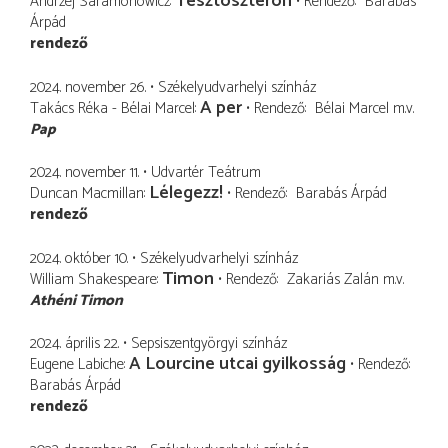
Tesztoszteron
Andrzej Saramonowicz
Rendező
Barabás
Árpád
rendező
2024. november 26.
Székelyudvarhelyi színház
A per
Takács Réka - Bélai Marcel
Rendező
Bélai Marcel
m.v.
Pap
2024. november 11.
Udvartér Teátrum
Lélegezz!
Duncan Macmillan
Rendező
Barabás Árpád
rendező
2024. október 10.
Székelyudvarhelyi színház
Timon
William Shakespeare
Rendező
Zakariás Zalán
m.v.
Athéni Timon
2024. április 22.
Sepsiszentgyörgyi színház
A Lourcine utcai gyilkosság
Eugene Labiche
Rendező
Barabás Árpád
rendező