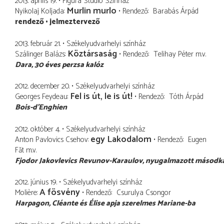
2013. április 19.
Figura Stúdió Színház
Murlin murlo
Nyikolaj Koljada
Rendező
Barabás Árpád
rendező
jelmeztervező
2013. február 21.
Székelyudvarhelyi színház
Köztársaság
Szálinger Balázs
Rendező
Telihay Péter
m.v.
Dara
30 éves perzsa kalóz
2012. december 20.
Székelyudvarhelyi színház
Fel is út, le is út!
Georges Feydeau
Rendező
Tóth Árpád
Bois-d'Enghien
2012. október 4.
Székelyudvarhelyi színház
egy Lakodalom
Anton Pavlovics Csehov
Rendező
Eugen
Făt
m.v.
Fjodor Jakovlevics Revunov-Karaulov
nyugalmazott másodka
2012. június 19.
Székelyudvarhelyi színház
A fösvény
Molière
Rendező
Csurulya Csongor
Harpagon
Cléante és Élise apja szerelmes Mariane-ba