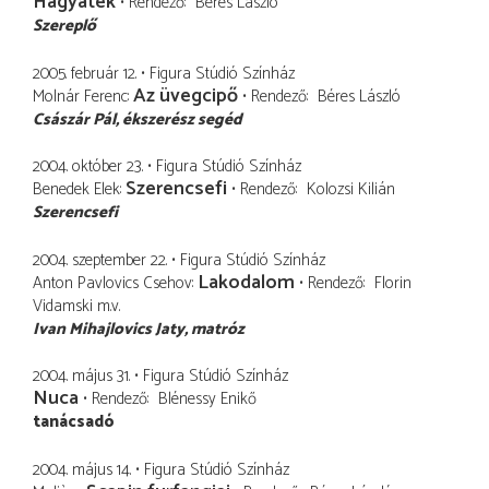
Hagyaték
Rendező
Béres László
Szereplő
2005. február 12.
Figura Stúdió Színház
Az üvegcipő
Molnár Ferenc
Rendező
Béres László
Császár Pál
ékszerész segéd
2004. október 23.
Figura Stúdió Színház
Szerencsefi
Benedek Elek
Rendező
Kolozsi Kilián
Szerencsefi
2004. szeptember 22.
Figura Stúdió Színház
Lakodalom
Anton Pavlovics Csehov
Rendező
Florin
Vidamski
m.v.
Ivan Mihajlovics Jaty
matróz
2004. május 31.
Figura Stúdió Színház
Nuca
Rendező
Blénessy Enikő
tanácsadó
2004. május 14.
Figura Stúdió Színház