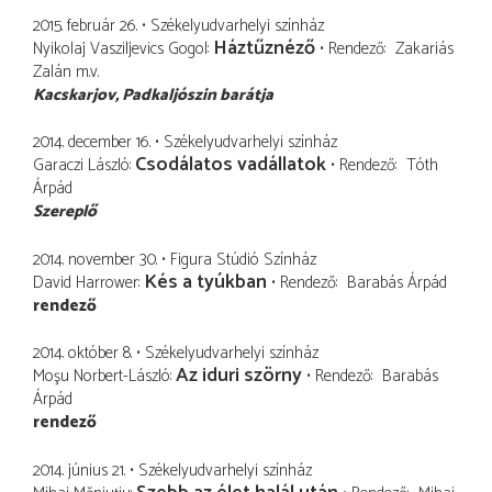
2015. február 26.
Székelyudvarhelyi színház
Háztűznéző
Nyikolaj Vasziljevics Gogol
Rendező
Zakariás
Zalán
m.v.
Kacskarjov
Padkaljószin barátja
2014. december 16.
Székelyudvarhelyi színház
Csodálatos vadállatok
Garaczi László
Rendező
Tóth
Árpád
Szereplő
2014. november 30.
Figura Stúdió Színház
Kés a tyúkban
David Harrower
Rendező
Barabás Árpád
rendező
2014. október 8.
Székelyudvarhelyi színház
Az iduri szörny
Moşu Norbert-László
Rendező
Barabás
Árpád
rendező
2014. június 21.
Székelyudvarhelyi színház