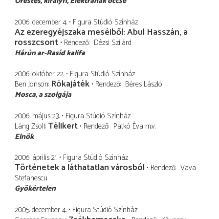
Orestes
királyfi, Elektrának öccse
2006. december 4.
Figura Stúdió Színház
Az ezeregyéjszaka meséiből: Abul Hasszán, a
rosszcsont
Rendező
Dézsi Szilárd
Hárún ar-Rasíd kalifa
2006. október 22.
Figura Stúdió Színház
Rókajáték
Ben Jonson
Rendező
Béres László
Mosca
a szolgája
2006. május 23.
Figura Stúdió Színház
Télikert
Láng Zsolt
Rendező
Patkó Éva
m.v.
Elnök
2006. április 21.
Figura Stúdió Színház
Történetek a láthatatlan városból
Rendező
Vava
Stefanescu
Gyökértelen
2005. december 4.
Figura Stúdió Színház