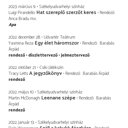
2023. március 9.
Székelyudvarhelyi színház
Hat szereplő szerzőt keres
Luigi Pirandello
Rendező
Anca Bradu
m.v.
Apa
2022. december 28.
Udvartér Teátrum
Egy élet háromszor
Yasmina Reza
Rendező
Barabás
Árpád
rendező
díszlettervező
jelmeztervező
2022. október 21.
Csíki Játékszín
A jegyzőkönyv
Tracy Letts
Rendező
Barabás Árpád
rendező
2022. május 10.
Székelyudvarhelyi színház
Leenane szépe
Martin McDonagh
Rendező
Barabás
Árpád
rendező
2022. január 13.
Székelyudvarhelyi színház