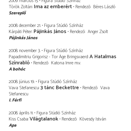
2009. március 15.
Figura Stúdió Színház
Ima az emberért
Török Zoltán
Rendező
Béres László
Szereplő
2008. december 21.
Figura Stúdió Színház
Pájinkás János
Kárpáti Péter
Rendező
Anger Zsolt
Pájinkás János
2008. november 3.
Figura Stúdió Színház
A Hatalmas
Papadimitriu Grigorisz - Tor Äge Bringsvaerd
Színrabló
Rendező
Katona Imre
m.v.
A bohóc
2008. június 19.
Figura Stúdió Színház
3 tánc Beckettre
Vava Stefanescu
Rendező
Vava
Stefanescu
I. Férfi
2008. április 11.
Figura Stúdió Színház
Világtalanok
Kiss Csaba
Rendező
Kövesdy István
Apa