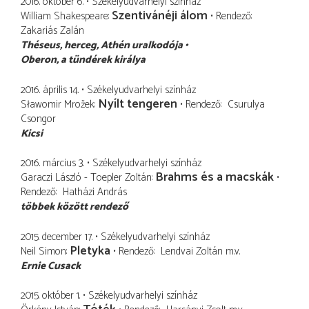
2016. október 6.
Székelyudvarhelyi színház
Szentivánéji álom
William Shakespeare
Rendező
Zakariás Zalán
Théseus
herceg, Athén uralkodója
Oberon
a tündérek királya
2016. április 14.
Székelyudvarhelyi színház
Nyílt tengeren
Sławomir Mrožek
Rendező
Csurulya
Csongor
Kicsi
2016. március 3.
Székelyudvarhelyi színház
Brahms és a macskák
Garaczi László - Toepler Zoltán
Rendező
Hatházi András
többek között rendező
2015. december 17.
Székelyudvarhelyi színház
Pletyka
Neil Simon
Rendező
Lendvai Zoltán
m.v.
Ernie Cusack
2015. október 1.
Székelyudvarhelyi színház