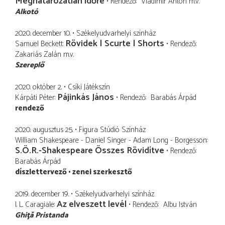
Meghatározatlan időre
Rendező
Vladimir Anton
m.v.
Alkotó
2020. december 10.
Székelyudvarhelyi színház
Rövidek | Scurte | Shorts
Samuel Beckett
Rendező
Zakariás Zalán
m.v.
Szereplő
2020. október 2.
Csíki Játékszín
Pájinkás János
Kárpáti Péter
Rendező
Barabás Árpád
rendező
2020. augusztus 25.
Figura Stúdió Színház
William Shakespeare - Daniel Singer - Adam Long - Borgesson
S.Ö.R.-Shakespeare Összes Rövidítve
Rendező
Barabás Árpád
díszlettervező
zenei szerkesztő
2019. december 19.
Székelyudvarhelyi színház
Az elveszett levél
I. L. Caragiale
Rendező
Albu István
Ghiţă Pristanda