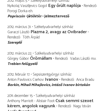
2012. május 5.
Székelyudvarhelyi színház
Egy őrült naplója
Nyikolaj Vasziljevics Gogol
Rendező
Porogi Dorka
e.h.
Popriscsin
játéktér
jelmeztervező
2012. március 31.
Székelyudvarhelyi színház
Plazma 2, avagy az Ovibrader
Garaczi László
Rendező
Tóth Árpád
Szereplő
2012. március 22.
Székelyudvarhelyi színház
Örömállam
Görgey Gábor
Rendező
Vadas László
m.v.
Trebien felügyelő
2012. február 17.
Sepsiszentgyörgyi színház
Ivanov
Anton Pavlovics Csehov
Rendező
Anca Bradu
Borkin
Mihail Mihajlovics, intéző Ivanov birtokán
2011. december 15.
Székelyudvarhelyi színház
Csak semmi szexet
Anthony Marriott - Alistair Foot
kérem, angolok vagyunk
Rendező
Nagy István