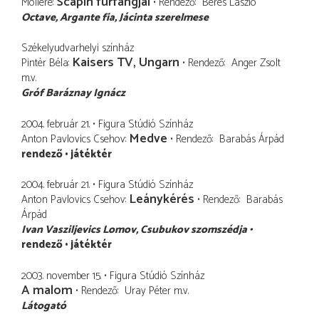
Scapin furfangjai
Molière
Rendező
Béres László
Octave
Argante fia, Jácinta szerelmese
Székelyudvarhelyi színház
Kaisers TV, Ungarn
Pintér Béla
Rendező
Anger Zsolt
m.v.
Gróf Baráznay Ignácz
2004. február 21.
Figura Stúdió Színház
Medve
Anton Pavlovics Csehov
Rendező
Barabás Árpád
rendező
játéktér
2004. február 21.
Figura Stúdió Színház
Leánykérés
Anton Pavlovics Csehov
Rendező
Barabás
Árpád
Ivan Vasziljevics Lomov
Csubukov szomszédja
rendező
játéktér
2003. november 15.
Figura Stúdió Színház
A malom
Rendező
Uray Péter
m.v.
Látogató