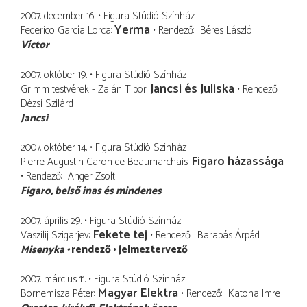
2007. december 16.
Figura Stúdió Színház
Yerma
Federico García Lorca
Rendező
Béres László
Víctor
2007. október 19.
Figura Stúdió Színház
Jancsi és Juliska
Grimm testvérek - Zalán Tibor
Rendező
Dézsi Szilárd
Jancsi
2007. október 14.
Figura Stúdió Színház
Figaro házassága
Pierre Augustin Caron de Beaumarchais
Rendező
Anger Zsolt
Figaro
belső inas és mindenes
2007. április 29.
Figura Stúdió Színház
Fekete tej
Vaszilij Szigarjev
Rendező
Barabás Árpád
Misenyka
rendező
jelmeztervező
2007. március 11.
Figura Stúdió Színház
Magyar Elektra
Bornemisza Péter
Rendező
Katona Imre