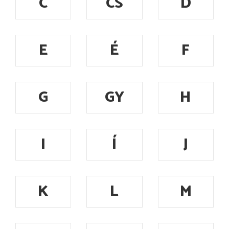
C
CS
D
E
É
F
G
GY
H
I
Í
J
K
L
M