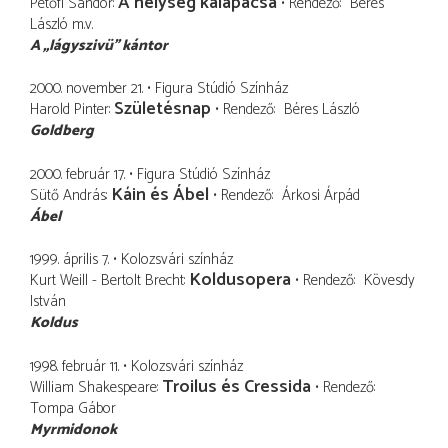
A helység kalapácsa
Petőfi Sándor
Rendező
Béres
László
m.v.
A „lágyszivü” kántor
2000. november 21.
Figura Stúdió Színház
Születésnap
Harold Pinter
Rendező
Béres László
Goldberg
2000. február 17.
Figura Stúdió Színház
Káin és Ábel
Sütő András
Rendező
Árkosi Árpád
Ábel
1999. április 7.
Kolozsvári színház
Koldusopera
Kurt Weill - Bertolt Brecht
Rendező
Kövesdy
István
Koldus
1998. február 11.
Kolozsvári színház
Troilus és Cressida
William Shakespeare
Rendező
Tompa Gábor
Myrmidonok