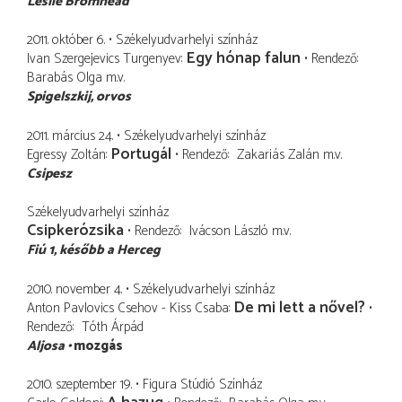
Leslie Bromhead
2011. október 6.
Székelyudvarhelyi színház
Egy hónap falun
Ivan Szergejevics Turgenyev
Rendező
Barabás Olga
m.v.
Spigelszkij
orvos
2011. március 24.
Székelyudvarhelyi színház
Portugál
Egressy Zoltán
Rendező
Zakariás Zalán
m.v.
Csipesz
Székelyudvarhelyi színház
Csipkerózsika
Rendező
Ivácson László
m.v.
Fiú 1
később a Herceg
2010. november 4.
Székelyudvarhelyi színház
De mi lett a nővel?
Anton Pavlovics Csehov - Kiss Csaba
Rendező
Tóth Árpád
Aljosa
mozgás
2010. szeptember 19.
Figura Stúdió Színház