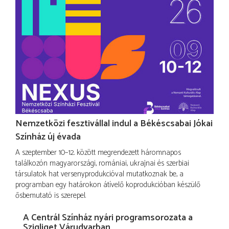
Nemzetközi fesztivállal indul a Békéscsabai Jókai
Színház új évada
A szeptember 10–12. között megrendezett háromnapos
találkozón magyarországi, romániai, ukrajnai és szerbiai
társulatok hat versenyprodukcióval mutatkoznak be, a
programban egy határokon átívelő koprodukcióban készülő
ősbemutató is szerepel.
A Centrál Színház nyári programsorozata a
Szigliget Várudvarban