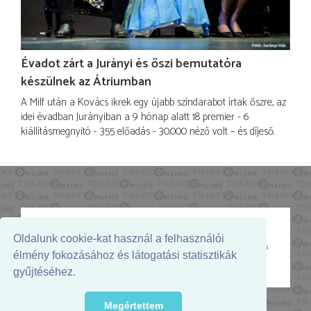
Évadot zárt a Jurányi és őszi bemutatóra
készülnek az Átriumban
A Milf után a Kovács ikrek egy újabb színdarabot írtak őszre, az
idei évadban Jurányiban a 9 hónap alatt 18 premier - 6
kiállításmegnyitó - 355 előadás - 30.000 néző volt – és díjeső.
Oldalunk cookie-kat használ a felhasználói
Az oldal megjelenését támogatja:
élmény fokozásához és látogatási statisztikák
gyűjtéséhez.
Megértettem