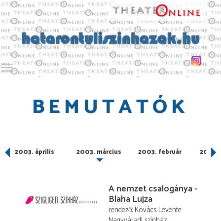
Toggle main menu visibility
BEMUTATÓK
2003. április
2003. március
2003. február
2003. 
A nemzet csalogánya -
Blaha Lujza
rendező
Kovács Levente
Nagyváradi színház