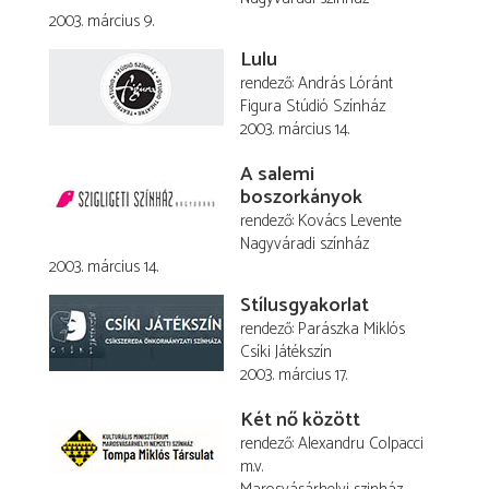
2003. március 9.
Lulu
rendező
András Lóránt
Figura Stúdió Színház
2003. március 14.
A salemi
boszorkányok
rendező
Kovács Levente
Nagyváradi színház
2003. március 14.
Stílusgyakorlat
rendező
Parászka Miklós
Csíki Játékszín
2003. március 17.
Két nő között
rendező
Alexandru Colpacci
m.v.