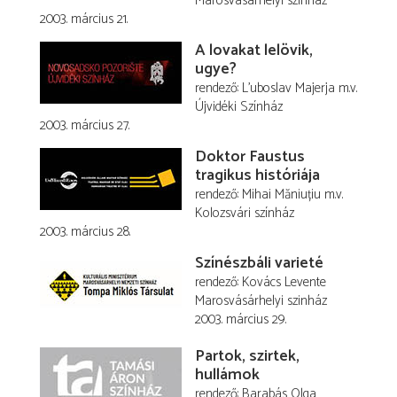
Marosvásárhelyi szinház
2003. március 21.
A lovakat lelövik,
ugye?
rendező
L'uboslav Majerja
m.v.
Újvidéki Színház
2003. március 27.
Doktor Faustus
tragikus históriája
rendező
Mihai Măniuțiu
m.v.
Kolozsvári színház
2003. március 28.
Színészbáli varieté
rendező
Kovács Levente
Marosvásárhelyi szinház
2003. március 29.
Partok, szirtek,
hullámok
rendező
Barabás Olga