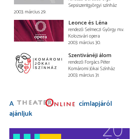
Sepsiszentgyörgyi színház
2003. március 29.
Leonce és Léna
rendező
Selmeczi György
m.v.
Kolozsvári opera
2003. március 30.
Szentivánéji álom
rendező
Forgács Péter
Komáromi Jókai Színház
2003. március 31.
A
címlapjáról
ajánljuk