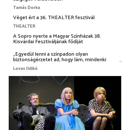
Tamás Dorka
Véget ért a 36. THEALTER fesztivál
THEALTER
A Sopro nyerte a Magyar Színházak 38.
Kisvárdai Fesztiváljának fődíját
„Egyedül lenni a színpadon olyan
biztonságérzetet ad, hogy lám, mindenki
más nélkül is megvagyok magammal…”
Lovas Ildikó