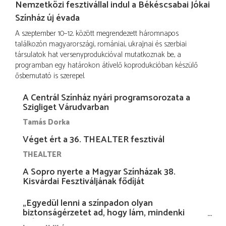
Nemzetközi fesztivállal indul a Békéscsabai Jókai
Színház új évada
A szeptember 10–12. között megrendezett háromnapos
találkozón magyarországi, romániai, ukrajnai és szerbiai
társulatok hat versenyprodukcióval mutatkoznak be, a
programban egy határokon átívelő koprodukcióban készülő
ősbemutató is szerepel.
A Centrál Színház nyári programsorozata a
Szigliget Várudvarban
Tamás Dorka
Véget ért a 36. THEALTER fesztivál
THEALTER
A Sopro nyerte a Magyar Színházak 38.
Kisvárdai Fesztiváljának fődíját
„Egyedül lenni a színpadon olyan
biztonságérzetet ad, hogy lám, mindenki
más nélkül is megvagyok magammal…”