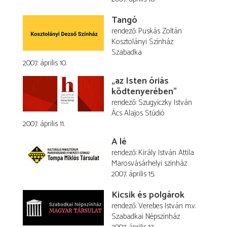
Tangó
rendező
Puskás Zoltán
Kosztolányi Színház
Szabadka
2007. április 10.
„az Isten óriás
ködtenyerében”
rendező
Szugyiczky István
Ács Alajos Stúdió
2007. április 11.
A lé
rendező
Király István Attila
Marosvásárhelyi szinház
2007. április 15.
Kicsik és polgárok
rendező
Verebes István
m.v.
Szabadkai Népszínház