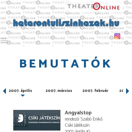
Toggle main menu visibility
BEMUTATÓK
2007. április
2007. március
2007. február
2007. 
Angyalstop
rendező
Szabó Enikő
Csíki Játékszín
2007. április 10.