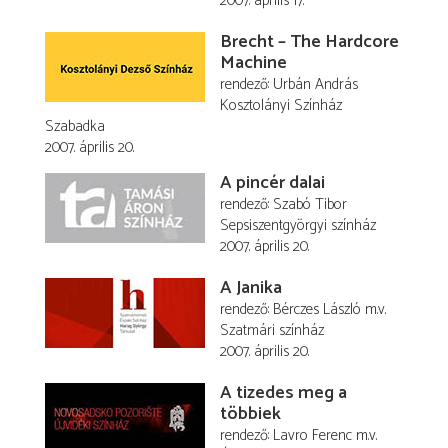
2007. április 17.
Brecht – The Hardcore
Machine
rendező
Urbán András
Kosztolányi Színház
Szabadka
2007. április 20.
A pincér dalai
rendező
Szabó Tibor
Sepsiszentgyörgyi színház
2007. április 20.
A Janika
rendező
Bérczes László
m.v.
Szatmári színház
2007. április 20.
A tizedes meg a
többiek
rendező
Lavro Ferenc
m.v.