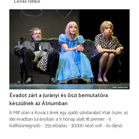
Lovas Ildikó
Évadot zárt a Jurányi és őszi bemutatóra
készülnek az Átriumban
A Milf után a Kovács ikrek egy újabb színdarabot írtak őszre, az
idei évadban Jurányiban a 9 hónap alatt 18 premier - 6
kiállításmegnyitó - 355 előadás - 30.000 néző volt – és díjeső.