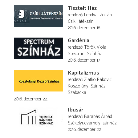
Tisztelt Ház
rendező
Lendvai Zoltán
Csíki Játékszín
2016. december 16.
Gardénia
rendező
Török Viola
Spectrum Színház
2016. december 17.
Kapitalizmus
rendező
Zlatko Paković
Kosztolányi Színház
Szabadka
2016. december 22.
Ibusár
rendező
Barabás Árpád
Székelyudvarhelyi színház
2016. december 22.