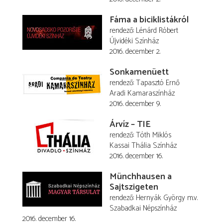
Fáma a biciklistákról
rendező
Lénárd Róbert
Újvidéki Színház
2016. december 2.
Sonkamenüett
rendező
Tapasztó Ernő
Aradi Kamaraszínház
2016. december 9.
Árvíz – TIE
rendező
Tóth Miklós
Kassai Thália Színház
2016. december 16.
Münchhausen a
Sajtszigeten
rendező
Hernyák György
m.v.
Szabadkai Népszínház
2016. december 16.