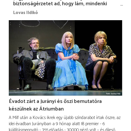
biztonságérzetet ad, hogy lám, mindenki
más nélkül is megvagyok magammal…”
Lovas Ildikó
Évadot zárt a Jurányi és őszi bemutatóra
készülnek az Átriumban
A Milf után a Kovács ikrek egy újabb színdarabot írtak őszre, az
idei évadban Jurányiban a 9 hónap alatt 18 premier - 6
kiállításmegnyitó - 355 előadás - 30.000 néző volt – és díjeső.