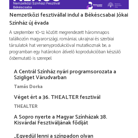
Nemzetközi fesztivállal indul a Békéscsabai Jókai
Színház új évada
A szeptember 10–12. között megrendezett háromnapos
találkozón magyarországi, romániai, ukrajnai és szerbiai
társulatok hat versenyprodukcióval mutatkoznak be, a
programban egy határokon átívelő koprodukcióban készülő
ősbemutató is szerepel.
A Centrál Színház nyári programsorozata a
Szigliget Várudvarban
Tamás Dorka
Véget ért a 36. THEALTER fesztivál
THEALTER
A Sopro nyerte a Magyar Színházak 38.
Kisvárdai Fesztiváljának fődíját
„Egyedül lenni a színpadon olyan