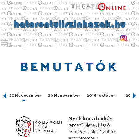
Toggle main menu visibility
BEMUTATÓK
2016. december
2016. november
2016. október
2016. 
Nyolckor a bárkán
rendező
Méhes László
Komáromi Jókai Színház
2016. december 2.