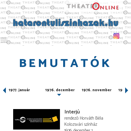
Toggle main menu visibility
BEMUTATÓK
1977. január
1976. december
1976. november
1976. 
Interjú
rendező
Horváth Béla
Kolozsvári színház
1976. december 1.