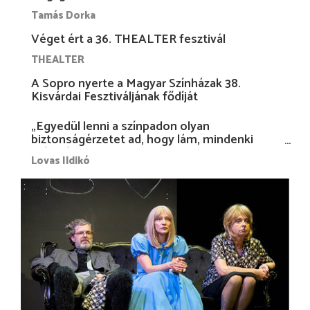
Tamás Dorka
Véget ért a 36. THEALTER fesztivál
THEALTER
A Sopro nyerte a Magyar Színházak 38.
Kisvárdai Fesztiváljának fődíját
„Egyedül lenni a színpadon olyan
biztonságérzetet ad, hogy lám, mindenki
más nélkül is megvagyok magammal…”
Lovas Ildikó