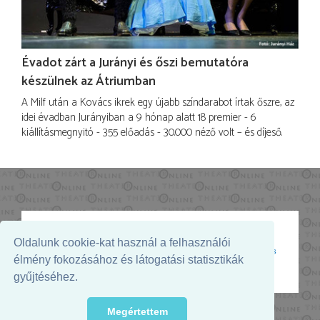
Évadot zárt a Jurányi és őszi bemutatóra
készülnek az Átriumban
A Milf után a Kovács ikrek egy újabb színdarabot írtak őszre, az
idei évadban Jurányiban a 9 hónap alatt 18 premier - 6
kiállításmegnyitó - 355 előadás - 30.000 néző volt – és díjeső.
Oldalunk cookie-kat használ a felhasználói
Az oldal megjelenését támogatja:
élmény fokozásához és látogatási statisztikák
gyűjtéséhez.
Megértettem