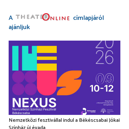
A
címlapjáról
ajánljuk
Nemzetközi fesztivállal indul a Békéscsabai Jókai
Színház új évada