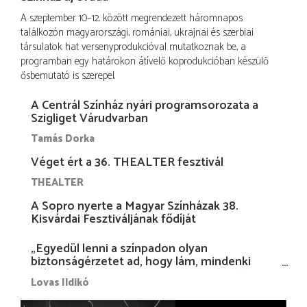
A szeptember 10–12. között megrendezett háromnapos
találkozón magyarországi, romániai, ukrajnai és szerbiai
társulatok hat versenyprodukcióval mutatkoznak be, a
programban egy határokon átívelő koprodukcióban készülő
ősbemutató is szerepel.
A Centrál Színház nyári programsorozata a
Szigliget Várudvarban
Tamás Dorka
Véget ért a 36. THEALTER fesztivál
THEALTER
A Sopro nyerte a Magyar Színházak 38.
Kisvárdai Fesztiváljának fődíját
„Egyedül lenni a színpadon olyan
biztonságérzetet ad, hogy lám, mindenki
más nélkül is megvagyok magammal…”
Lovas Ildikó