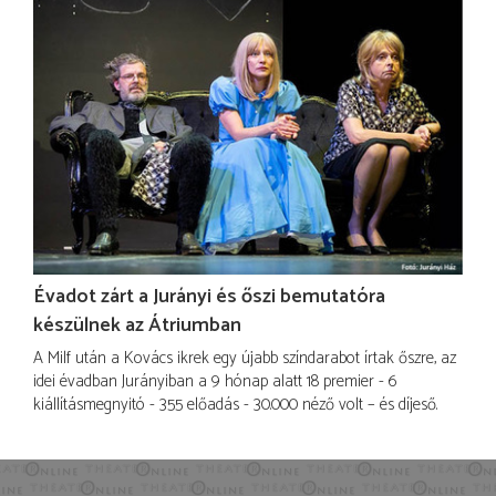
Évadot zárt a Jurányi és őszi bemutatóra
készülnek az Átriumban
A Milf után a Kovács ikrek egy újabb színdarabot írtak őszre, az
idei évadban Jurányiban a 9 hónap alatt 18 premier - 6
kiállításmegnyitó - 355 előadás - 30.000 néző volt – és díjeső.