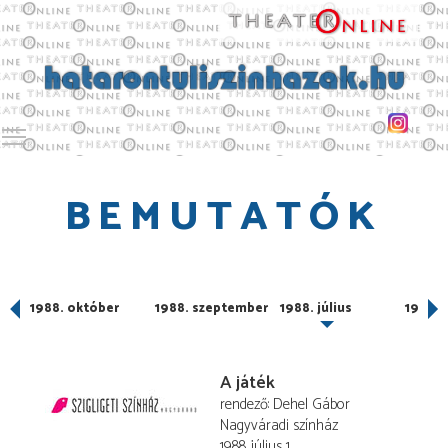
Toggle main menu visibility
BEMUTATÓK
r
1988. október
1988. szeptember
1988. július
1988. 
A játék
rendező
Dehel Gábor
Nagyváradi színház
1988. július 1.