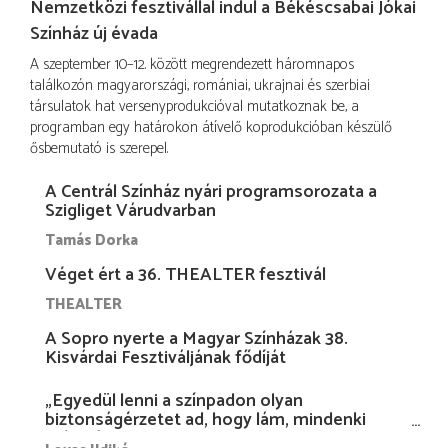
Nemzetközi fesztivállal indul a Békéscsabai Jókai
Színház új évada
A szeptember 10–12. között megrendezett háromnapos
találkozón magyarországi, romániai, ukrajnai és szerbiai
társulatok hat versenyprodukcióval mutatkoznak be, a
programban egy határokon átívelő koprodukcióban készülő
ősbemutató is szerepel.
A Centrál Színház nyári programsorozata a
Szigliget Várudvarban
Tamás Dorka
Véget ért a 36. THEALTER fesztivál
THEALTER
A Sopro nyerte a Magyar Színházak 38.
Kisvárdai Fesztiváljának fődíját
„Egyedül lenni a színpadon olyan
biztonságérzetet ad, hogy lám, mindenki
más nélkül is megvagyok magammal…”