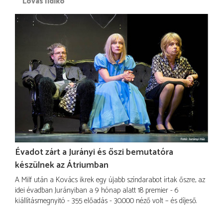
Lovas Ildikó
Évadot zárt a Jurányi és őszi bemutatóra
készülnek az Átriumban
A Milf után a Kovács ikrek egy újabb színdarabot írtak őszre, az
idei évadban Jurányiban a 9 hónap alatt 18 premier - 6
kiállításmegnyitó - 355 előadás - 30.000 néző volt – és díjeső.