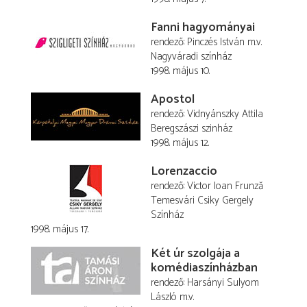
Fanni hagyományai
rendező
Pinczés István
m.v.
Nagyváradi színház
1998. május 10.
Apostol
rendező
Vidnyánszky Attila
Beregszászi szinház
1998. május 12.
Lorenzaccio
rendező
Victor Ioan Frunză
Temesvári Csiky Gergely
Színház
1998. május 17.
Két úr szolgája a
komédiaszínházban
rendező
Harsányi Sulyom
László
m.v.