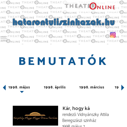
Toggle main menu visibility
BEMUTATÓK
1998. május
1998. április
1998. március
1998. 
Kár, hogy ká
rendező
Vidnyánszky Attila
Beregszászi szinház
1998. május 7.