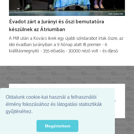
Évadot zárt a Jurányi és őszi bemutatóra
készülnek az Átriumban
A Milf után a Kovács ikrek egy újabb színdarabot írtak őszre, az
idei évadban Jurányiban a 9 hónap alatt 18 premier - 6
kiállításmegnyitó - 355 előadás - 30.000 néző volt – és díjeső.
Oldalunk cookie-kat használ a felhasználói
Az oldal megjelenését támogatja:
élmény fokozásához és látogatási statisztikák
gyűjtéséhez.
Megértettem
© 2026. - THEATER Online -
theater.hu