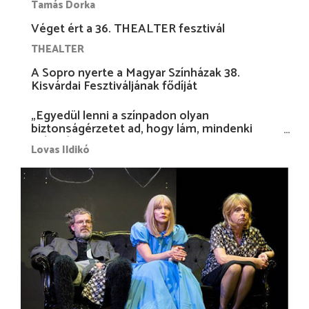
Tamás Dorka
Véget ért a 36. THEALTER fesztivál
THEALTER
A Sopro nyerte a Magyar Színházak 38.
Kisvárdai Fesztiváljának fődíját
„Egyedül lenni a színpadon olyan
biztonságérzetet ad, hogy lám, mindenki
más nélkül is megvagyok magammal…”
Lovas Ildikó