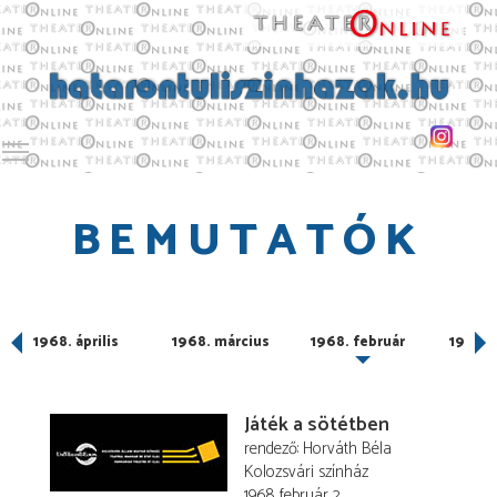
Toggle main menu visibility
BEMUTATÓK
1968. április
1968. március
1968. február
1968. 
Játék a sötétben
rendező
Horváth Béla
Kolozsvári színház
1968. február 2.