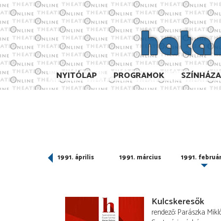
NYITÓLAP
PROGRAMOK
SZÍNHÁZ
991. május
1991. április
1991. március
1991. februá
Kulcskeresők
rendező
Parászka Mikl