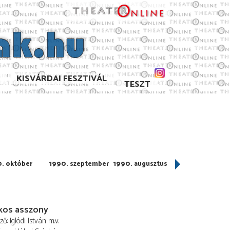
KISVÁRDAI FESZTIVÁL
TESZT
. október
1990. szeptember
1990. augusztus
1990. július
kos asszony
ező
Iglódi István
m.v.