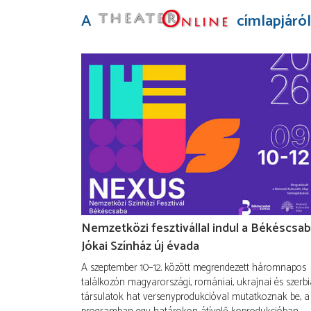
A
címlapjáról
Nemzetközi fesztivállal indul a Békéscsab
Jókai Színház új évada
A szeptember 10–12. között megrendezett háromnapos
találkozón magyarországi, romániai, ukrajnai és szerbi
társulatok hat versenyprodukcióval mutatkoznak be, a