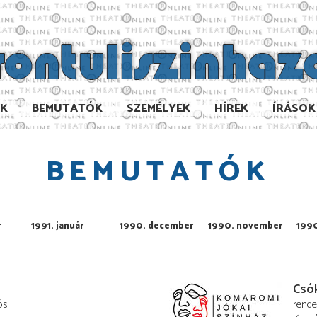
AK
BEMUTATÓK
SZEMÉLYEK
HÍREK
ÍRÁSOK
BEMUTATÓK
r
1991. január
1990. december
1990. november
1990
Csó
ós
rend