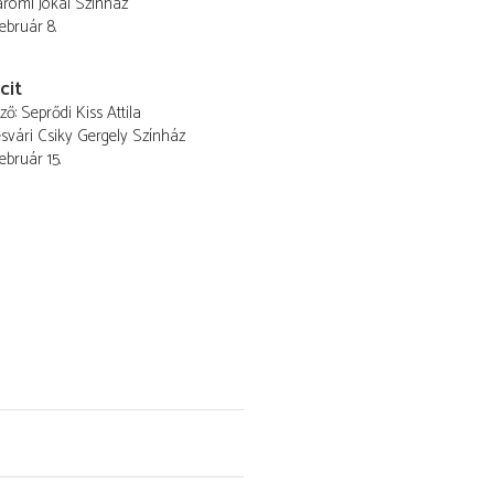
romi Jókai Színház
február 8.
cit
ező
Seprődi Kiss Attila
vári Csiky Gergely Színház
február 15.