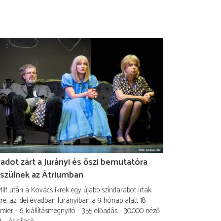
adot zárt a Jurányi és őszi bemutatóra
szülnek az Átriumban
ilf után a Kovács ikrek egy újabb színdarabot írtak
re, az idei évadban Jurányiban a 9 hónap alatt 18
mier - 6 kiállításmegnyitó - 355 előadás - 30.000 néző