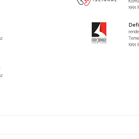
Komá
1991. 
Defi
rend
áz
Temes
1991. 
r
áz