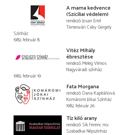
A mama kedvence
(Szicíliai védelem)
rendező
Josan Emil
Temesvári Csiky Gergely
Színház
1982. február 8.
Vitéz Mihály
ébresztése
rendező
Meleg Vilmos
Nagyváradi színház
1982. február 19.
Fata Morgana
rendező
Dana Kapitáňová
Komáromi Jókai Színház
1982. február 26.
Tíz kiló arany
rendező
Sík Ferenc
m.v.
Szabadkai Népszínház