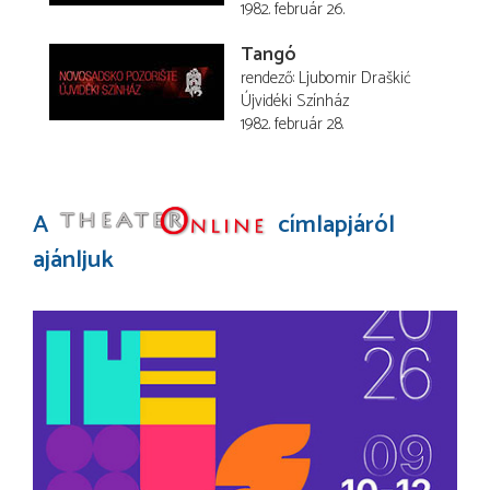
1982. február 26.
Tangó
rendező
Ljubomir Draškić
Újvidéki Színház
1982. február 28.
A
címlapjáról
ajánljuk