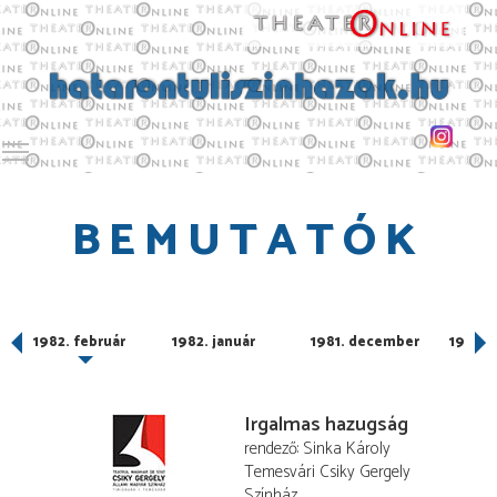
Toggle main menu visibility
BEMUTATÓK
1982. február
1982. január
1981. december
1981. 
Irgalmas hazugság
rendező
Sinka Károly
Temesvári Csiky Gergely
Színház