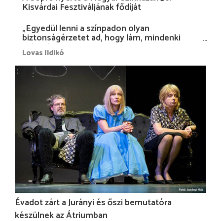
Kisvárdai Fesztiváljának fődíját
„Egyedül lenni a színpadon olyan
biztonságérzetet ad, hogy lám, mindenki
más nélkül is megvagyok magammal…”
Lovas Ildikó
Évadot zárt a Jurányi és őszi bemutatóra
készülnek az Átriumban