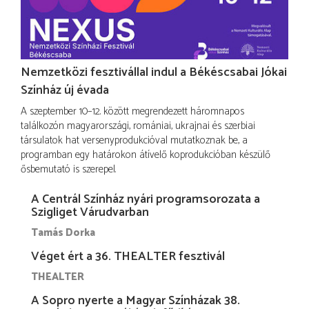
Nemzetközi fesztivállal indul a Békéscsabai Jókai
Színház új évada
A szeptember 10–12. között megrendezett háromnapos
találkozón magyarországi, romániai, ukrajnai és szerbiai
társulatok hat versenyprodukcióval mutatkoznak be, a
programban egy határokon átívelő koprodukcióban készülő
ősbemutató is szerepel.
A Centrál Színház nyári programsorozata a
Szigliget Várudvarban
Tamás Dorka
Véget ért a 36. THEALTER fesztivál
THEALTER
A Sopro nyerte a Magyar Színházak 38.