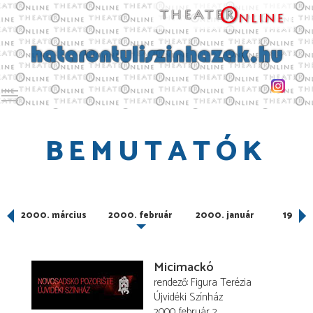
Toggle main menu visibility
BEMUTATÓK
2000. március
2000. február
2000. január
1999.
Micimackó
rendező
Figura Terézia
Újvidéki Színház
2000. február 2.