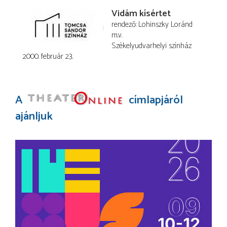
Vidám kísértet
rendező
Lohinszky Loránd
m.v.
Székelyudvarhelyi színház
2000. február 23.
A
címlapjáról
ajánljuk