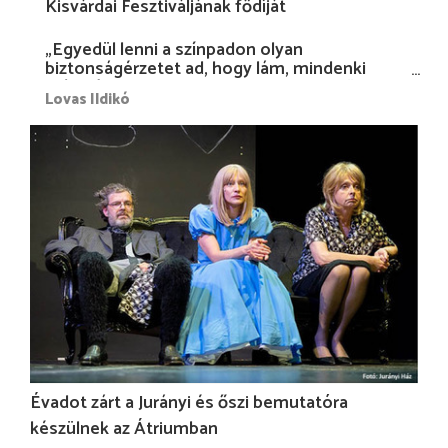
Kisvárdai Fesztiváljának fődíját
„Egyedül lenni a színpadon olyan
biztonságérzetet ad, hogy lám, mindenki
más nélkül is megvagyok magammal…”
Lovas Ildikó
Évadot zárt a Jurányi és őszi bemutatóra
készülnek az Átriumban