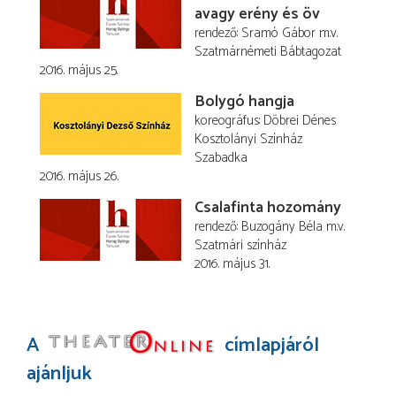
avagy erény és öv
rendező
Sramó Gábor
m.v.
Szatmárnémeti Bábtagozat
2016. május 25.
Bolygó hangja
koreográfus
Döbrei Dénes
Kosztolányi Színház
Szabadka
2016. május 26.
Csalafinta hozomány
rendező
Buzogány Béla
m.v.
Szatmári színház
2016. május 31.
A
címlapjáról
ajánljuk