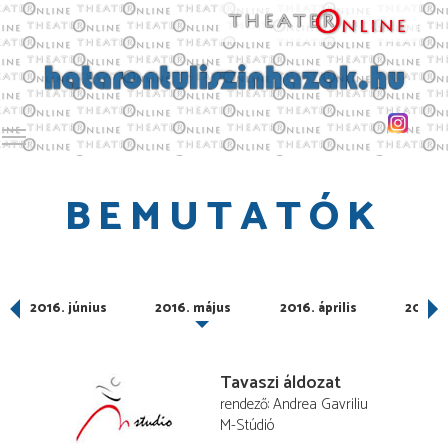
Toggle main menu visibility
BEMUTATÓK
2016. június
2016. május
2016. április
2016. 
Tavaszi áldozat
rendező
Andrea Gavriliu
M-Stúdió