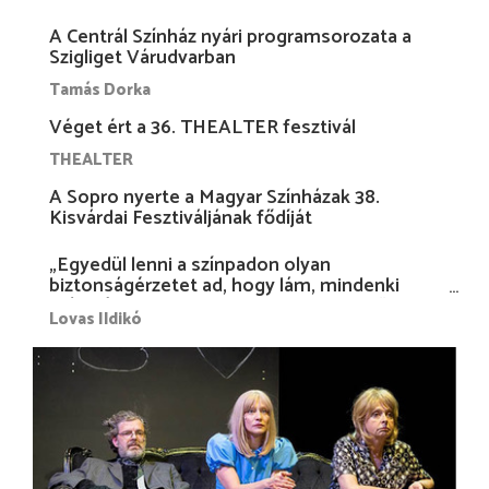
A Centrál Színház nyári programsorozata a
Szigliget Várudvarban
Tamás Dorka
Véget ért a 36. THEALTER fesztivál
THEALTER
A Sopro nyerte a Magyar Színházak 38.
Kisvárdai Fesztiváljának fődíját
„Egyedül lenni a színpadon olyan
biztonságérzetet ad, hogy lám, mindenki
más nélkül is megvagyok magammal…”
Lovas Ildikó