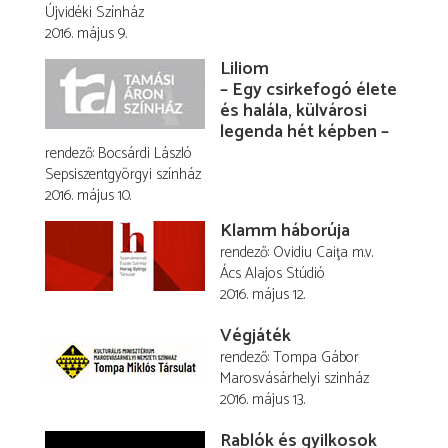
Újvidéki Színház
2016. május 9.
Liliom
– Egy csirkefogó élete
és halála, külvárosi
legenda hét képben –
rendező
Bocsárdi László
Sepsiszentgyörgyi színház
2016. május 10.
Klamm háborúja
rendező
Ovidiu Caiţa
m.v.
Ács Alajos Stúdió
2016. május 12.
Végjáték
rendező
Tompa Gábor
Marosvásárhelyi szinház
2016. május 13.
Rablók és gyilkosok