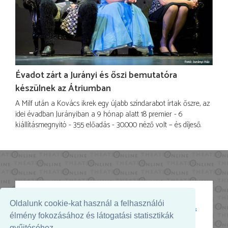
Évadot zárt a Jurányi és őszi bemutatóra
készülnek az Átriumban
A Milf után a Kovács ikrek egy újabb színdarabot írtak őszre, az
idei évadban Jurányiban a 9 hónap alatt 18 premier - 6
kiállításmegnyitó - 355 előadás - 30.000 néző volt – és díjeső.
Oldalunk cookie-kat használ a felhasználói
Az oldal megjelenését támogatja:
élmény fokozásához és látogatási statisztikák
gyűjtéséhez.