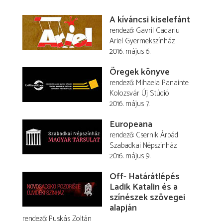
A kíváncsi kiselefánt
rendező
Gavril Cadariu
Ariel Gyermekszínház
2016. május 6.
Öregek könyve
rendező
Mihaela Panainte
Kolozsvár Új Stúdió
2016. május 7.
Europeana
rendező
Csernik Árpád
Szabadkai Népszínház
2016. május 9.
Off- Határátlépés
Ladik Katalin és a
színészek szövegei
alapján
rendező
Puskás Zoltán