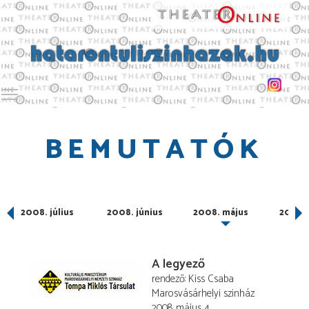
Toggle main menu visibility
BEMUTATÓK
us
2008. július
2008. június
2008. május
2008. 
A legyező
rendező
Kiss Csaba
Marosvásárhelyi szinház
2008. május 4.