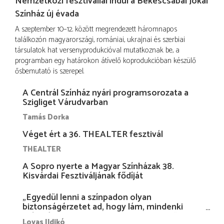
Nemzetközi fesztivállal indul a Békéscsabai Jókai
Színház új évada
A szeptember 10–12. között megrendezett háromnapos
találkozón magyarországi, romániai, ukrajnai és szerbiai
társulatok hat versenyprodukcióval mutatkoznak be, a
programban egy határokon átívelő koprodukcióban készülő
ősbemutató is szerepel.
A Centrál Színház nyári programsorozata a
Szigliget Várudvarban
Tamás Dorka
Véget ért a 36. THEALTER fesztivál
THEALTER
A Sopro nyerte a Magyar Színházak 38.
Kisvárdai Fesztiváljának fődíját
„Egyedül lenni a színpadon olyan
biztonságérzetet ad, hogy lám, mindenki
más nélkül is megvagyok magammal…”
Lovas Ildikó