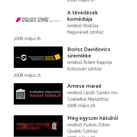
2008. május 16.
A tévedések
komédiája
rendező
Bodolay
Nagyváradi színház
2008. május 16.
Borisz Davidovics
síremléke
rendező
Robert Raponja
Kolozsvári színház
2008. május 21.
Amese marad
rendező
László Sándor
m.v.
Szabadkai Népszínház
2008. május 29.
Még egyszer hátulról
rendező
Puskás Zoltán
Újvidéki Színház