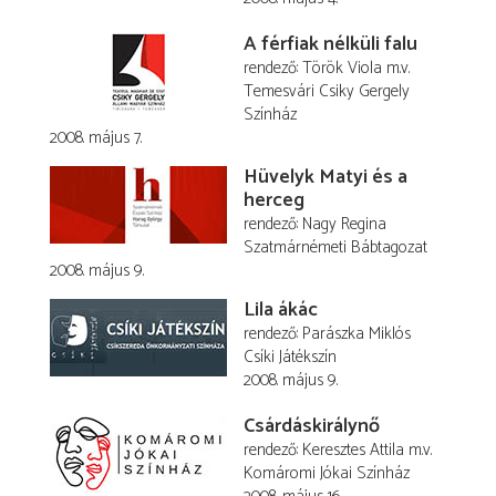
A férfiak nélküli falu
rendező
Török Viola
m.v.
Temesvári Csiky Gergely
Színház
2008. május 7.
Hüvelyk Matyi és a
herceg
rendező
Nagy Regina
Szatmárnémeti Bábtagozat
2008. május 9.
Lila ákác
rendező
Parászka Miklós
Csíki Játékszín
2008. május 9.
Csárdáskirálynő
rendező
Keresztes Attila
m.v.
Komáromi Jókai Színház