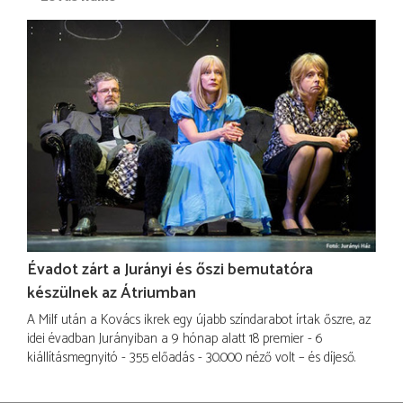
Évadot zárt a Jurányi és őszi bemutatóra
készülnek az Átriumban
A Milf után a Kovács ikrek egy újabb színdarabot írtak őszre, az
idei évadban Jurányiban a 9 hónap alatt 18 premier - 6
kiállításmegnyitó - 355 előadás - 30.000 néző volt – és díjeső.